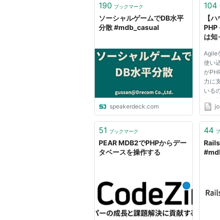
190
104
ブックマーク
ソーシャルゲームでDB水平
【ハ
分散 #mdb_casual
PHP
は知
力な
Agi
MDB
使い
ル)
がPH
力に支
いるの
ージ集
speakerdeck.com
j
たW
欠か
され
51
44
ブックマーク
ケー
PEAR MDB2でPHPからデー
Rail
されて.
タベースを操作する
#mdb