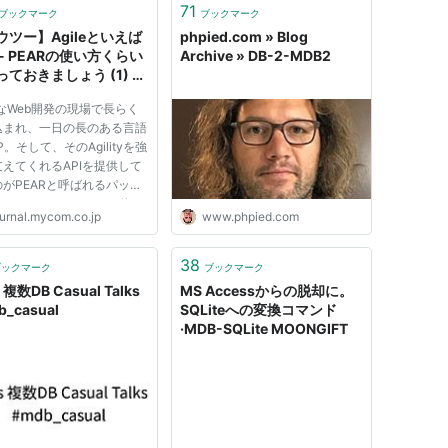
71
ブックマーク
ブックマーク
ウツー】Agileといえば
phpied.com » Blog
 - PEARの使い方くらい
Archive » DB-2-MDB2
っておきましょう (1) 強
データベース連携 -
leなWeb開発の現場で長らく
2 (MYCOMジャーナ
込まれ、一日の長のある言語
P。そして、そのAgilityを強
えてくれるAPIを提供して
がPEARと呼ばれるパッケ
だ。PEARは、PHPを使っ
ournal.mycom.co.jp
www.phpied.com
ebアプリケーションの開発に
せない重要な機能やよく使用
る機能などをにまとめたパッ
38
ブックマーク
ブックマーク
ジで、開発の現場で広く採用
s 複数DB Casual Talks
MS Accessからの脱却に。
..
_casual
SQLiteへの変換コマンド
·MDB-SQLite MOONGIFT