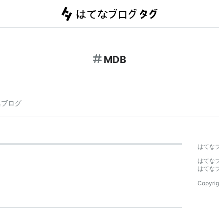
MDB
連ブログ
】
はてな
はてな
はてな
Copyrig