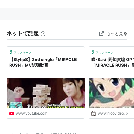
作詞：こだまさおり / 作曲・編曲：山口朗彦
MIRACLE RUSH(初回限定盤)
(DVD付)
ネットで話題
もっと見る
アーティスト:
StylipS,こだまさおり,
山口朗彦,高田暁
出版社/メーカー:
ランティス
6
5
ブックマーク
ブックマーク
発売日:
2012/05/16
【StylipS】2nd single「MIRACLE
咲-Saki-阿知賀編 OP
メディア:
CD
RUSH」MV試聴動画
「MIRACLE RUSH」
購入
: 2人
クリック
: 46回
この商品を含むブログ (28件) を見る
MIRACLE RUSH
アーティスト:
StylipS,こだまさおり,
山口朗彦,高田暁
出版社/メーカー:
ランティス
www.youtube.com
www.nicovideo.jp
発売日:
2012/05/16
メディア:
CD
クリック
: 9回
この商品を含むブログ (14件) を見る