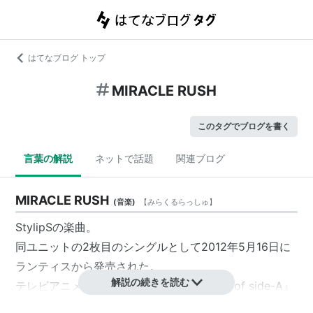
はてなブログ トップ
MIRACLE RUSH
このタグでブログを書く
言葉の解説
ネットで話題
関連ブログ
MIRACLE RUSH
(
音楽
)
【
みらくるらっしゅ
】
StylipSの楽曲。
同ユニットの2枚目のシングルとして2012年5月16日に
ランティスから発売された。
解説の続きを読む
テレビアニメ『咲-Saki- 阿知賀編 episode of side-A』
のオープニングテーマ。