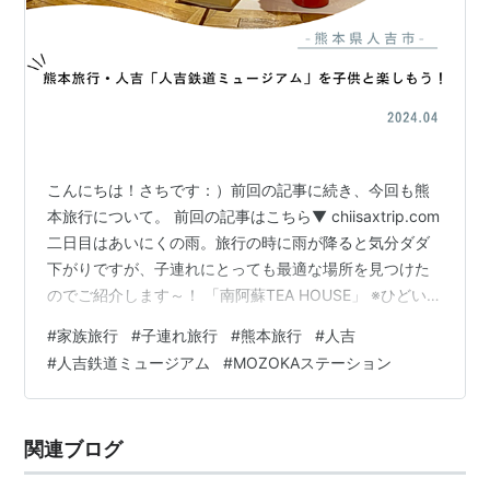
こんにちは！さちです：）前回の記事に続き、今回も熊
本旅行について。 前回の記事はこちら▼ chiisaxtrip.com
二日目はあいにくの雨。旅行の時に雨が降ると気分ダダ
下がりですが、子連れにとっても最適な場所を見つけた
のでご紹介します～！ 「南阿蘇TEA HOUSE」 ※ひどい雨
だったので写真撮る余裕ありませんでした 鹿児島にもお
#
家族旅行
#
子連れ旅行
#
熊本旅行
#
人吉
店がある「南阿蘇 TEA HOUSE」の本店が旅館の近くに
#
人吉鉄道ミュージアム
#
MOZOKAステーション
あり、ずっと気になっていたお店だったので寄ってみま
した。 試飲を二種類させてもらい、さんざん迷って「疲
れにやさしい」という名のものを購入。（いつも疲れて
関連ブログ
いるのでね…） それと、茶漉し付きマグカップも。 以
前…