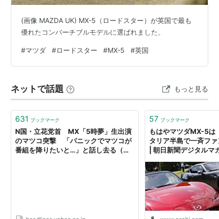
(画像 MAZDA UK) MX-5（ロードスター）が英国で最も
優れたコンバーチブルモデルに選ばれました。
#
マツダ
#
ロードスター
#
MX-5
#
英国
ネットで話題
もっと見る
631
57
ブックマーク
ブックマーク
N国・立花党首 MX「5時夢」生出演
もはやマツダMX-5
のマツコ突撃 「パニックでマツコが
タリア半島で一斉ファ
番組を降りたいと…」と話し去る（ス
| 朝日新聞デジタルマガ
ポニチアネックス） - Yahoo!ニュース