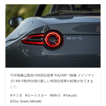
リパー/エアコンルーバー加飾もシルバー仕様。
TOP画像は既存の特別仕様車"KAZARI" (画像 ドイツマツ
ダ) MX-5欧州仕様の新しい特別仕様車の続報が出てきま
した。
#
マツダ
#
ロードスター
#
MX-5
#
Yakudo
#
Zinc Green Metallic