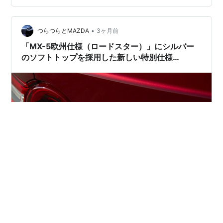
•
つらつらとMAZDA
3ヶ月前
「MX-5欧州仕様（ロードスター）」にシルバー
のソフトトップを採用した新しい特別仕様
車”Yakudo”が登場？（Zinc Greenも選択可能）
(画像 ドイツマツダ) ロードスター/MX-5の改良に関係す