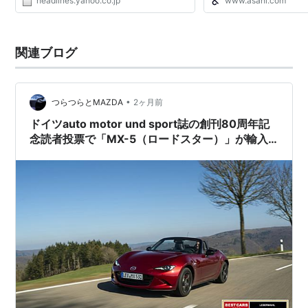
headlines.yahoo.co.jp
www.asahi.com
関連ブログ
•
つらつらとMAZDA
2ヶ月前
ドイツauto motor und sport誌の創刊80周年記
念読者投票で「MX-5（ロードスター）」が輸入
車ランキングTOPに選出。