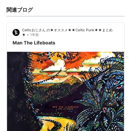
関連ブログ
Celticおじさん の★オススメ★★Celtic Punk★★まとめ
•
★
1年前
Man The Lifeboats