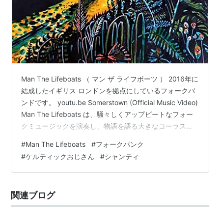
Man The Lifeboats （ マン ザ ライフボーツ ） 2016年に
結成したイギリス ロンドンを拠点にしているフォークバ
ンドです。 youtu.be Somerstown (Official Music Video)
Man The Lifeboats は、騒々しくアップビートなフォー
クミュージックを演奏し、物語を語る大きなコーラスで
曲を作ります。 ストレートな曲、アップリリック、ドキ
#
Man The Lifeboats
#
フォークパンク
ドキするベースライン、軽快なマンドリンとフィドルの
#
ケルティックおじさん
#
シャンティ
メロディー、踏み鳴らすビートなど、 Man The
Lifeboats は、世界の果てのパーティーにふさわしいサウ
ンドを培ってきました。 youtu.…
関連ブログ