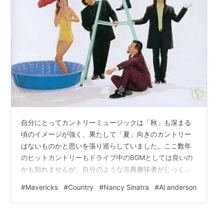
iBooksアプリケーションの追加。iCloudを介したデ
バイス間のプッシュ機能などが可能
マップ
マップアプリケーションの追加。iOSデバイスへのプ
ッシュ機能、3Dを用いた「Flyover」機能を搭載。
カレンダー
新しいUIのカレンダー。週表示や月表示が可能。
自分にとってカントリーミュージックは「秋」も深まる
頃のイメージが強く、果たして「夏」向きのカントリー
Safari
はないものかと思いを張り巡らしていました。ここ数年
共有リンク機能、Top Sites、サイドバーを用いた後
のヒットカントリーもドライブ中のBGMとしては良いの
で読む機能。パフォーマンスの向上。
かも知れませんが、自分のような古典趣味者がじっくり
腰を据えて鑑賞に耐えうる作品ということで、ちょっと
#
Mavericks
#
Country
#
Nancy Sinatra
#
Al anderson
iCloud キーチェーン
懐かしいMavericksを取り上げてみました。アルバムコン
セプト自体が夏というのではなく、名歌手であるRaul
デバイス間でのパスワード記憶、オートフィル機
Maloの歌声が、今の猛暑の時期にも清涼感と癒しを与え