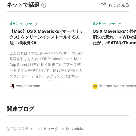
能、クレジットカード情報の保存。
ネットで話題
もっと見る
てくれるんですね。本作は4枚目のアルバムになります
が、カントリートラディションに根ざしたスタイルはデ
マルチディスプレイ
ビュー作より一貫しており、その…
480
428
ブックマーク
ブックマーク
各ディスプレイでメニューバーとDock、フルスクリ
【Mac】OS X Mavericks (マーベリッ
OS X Mavericks
ーンの使用が可能。Apple TVを用いた「AirPlayディ
クス) をクリーンインストールする方
消失の恐れ ～WD社
法 – 和洋風KAI
たが、eSATAやThund
スプレイ」。
か
こんにちは！するぷ( @isloop )です！ ついに
通知
発表されましたね！OS X Mavericks！ Mac
App Storeは非常に良く出来ていてアップデ
そのままメールやビデオ通話が行える「インタラク
ートボタンを押すだけで、Macをもの凄くカ
ンタンにバージョンアップしてくれますが、
ティブ通知」。登録したウェブサイトからの最新情
新OSのポテンシャルを最高に発揮するに
報など。
wayohoo.com
internet.watch.impres
は、やはりクリーンインストールをする必要
があります。 もちろん...
Finderタブ
関連ブログ
1つのウィンドウで複数のFinderウィンドウをまとめ
る。
はてなブログ
>
コンピュータ
>
Mavericks
タグ