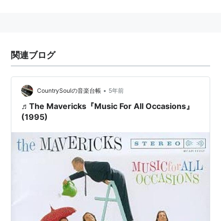
Apple（日本）
ダウンロード
https://itunes.apple.com/jp/app/os-x-
関連ブログ
mavericks/id675248567?mt=12
Snow Leopard（10.6.8）以前のOSの場合
•
CountrySoulの音楽台帳
5年前
認定整備済製品 - Apple（日本）
♬The Mavericks『Music For All Occasions』
(1995)
アプリケーションの互換性
現在使用しているアプリケーションが使えるかの一覧。
Application Compatibility Table — RoaringApps
主な新機能
iBooks