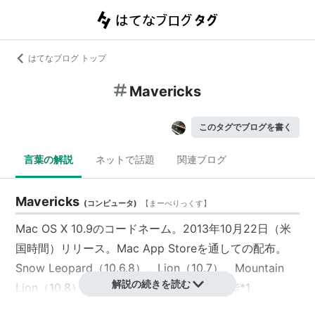
はてなブログ トップ
Mavericks
このタグでブログを書く
言葉の解説
ネットで話題
関連ブログ
Mavericks
(
コンピュータ
)
【
まーべりっくす
】
Mac OS X 10.9のコードネーム。2013年10月22日（米
国時間）リリース。Mac App Storeを通しての配布。
Snow Leopard（10.6.8）、Lion（10.7）、Mountain
解説の続きを読む
Lion（10.8）は無料でのアップデートが可能
*1
。