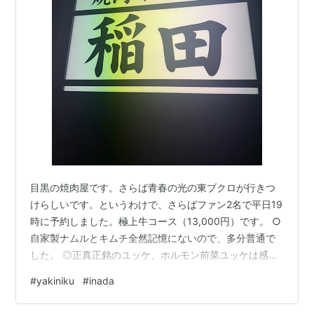
目黒の焼肉屋です。さらば青春の光の東ブクロが行きつ
けらしいです。というわけで、さらばファン2名で平日19
時に予約しました。極上牛コース（13,000円）です。 ○
自家製ナムルとキムチ全然記憶にないので、多分普通で
した。 ◎正真正銘のユッケ、ホルモン前菜ユッケは感動
レベルで美味しかったです。味付けも卵も濃厚ですんげ
#
yakiniku
#
inada
ー美味しかったです。周りのホルモン前菜は、あんまり
記憶にないです。 ◎厚切り上タン、上ハラミいずれも肉