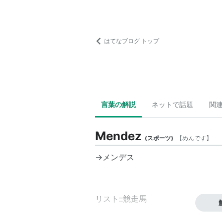
はてなブログ トップ
言葉の解説
ネットで話題
関
Mendez
(
スポーツ
)
【
めんです
】
→
メンデス
リスト::競走馬