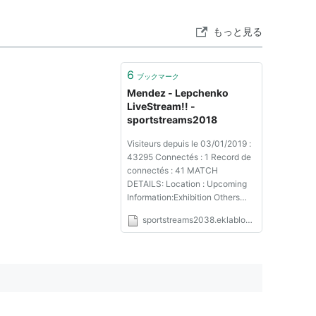
もっと見る
6
ブックマーク
Mendez - Lepchenko
LiveStream!! -
sportstreams2018
Visiteurs depuis le 03/01/2019 :
43295 Connectés : 1 Record de
connectés : 41 MATCH
DETAILS: Location : Upcoming
Information:Exhibition Others
Matches Tennis Women
sportstreams2038.eklablog.com
31.05.2020 When/Date:
31.05.2020 Time: 7:00 am
Watch here >>>Mendez -
Lepchenko live Online here
>>>Mendez - Lepchenko live
Mendez - ...