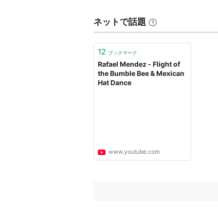
ネットで話題
12
ブックマーク
Rafael Mendez - Flight of
the Bumble Bee & Mexican
Hat Dance
www.youtube.com