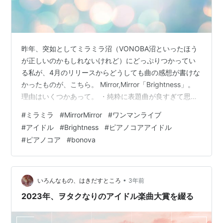
昨年、突如としてミラミラ沼（VONOBA沼といったほう
が正しいのかもしれないけれど）にどっぷりつかってい
る私が、4月のリリースからどうしても曲の感想が書けな
かったものが、こちら。 Mirror,Mirror「Brightness」。
理由はいくつかあって。 ・純粋に表題曲が良すぎて思い
があふれすぎて「好き」以外の言葉がでてこない ・ほか
#
ミラミラ
#
MirrorMirror
#
ワンマンライブ
の３曲も甲乙つけがたく、レビューで差がつかないか心
#
アイドル
#
Brightness
#
ピアノコアアイドル
配（誰にも害はなく、あくまで自分の中でだけの話） と
#
ピアノコア
#
bonova
かとか。 でも、4月に圧倒的に聴いている曲を何も残さ
ないのも違うよなあと思いまして。ワンマン前日の今、
もう寝る前のお薬飲んでしまったのだけど、かけるとこ
ろまで書…
•
いろんなもの、はきだすところ
3年前
2023年、ヲタクなりのアイドル楽曲大賞を綴る