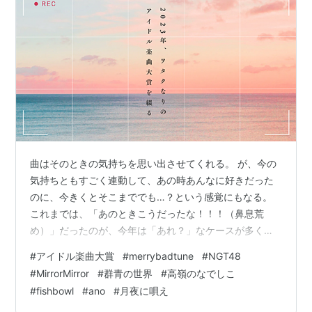
曲はそのときの気持ちを思い出させてくれる。 が、今の
気持ちともすごく連動して、あの時あんなに好きだった
のに、今きくとそこまででも…？という感覚にもなる。
これまでは、「あのときこうだったな！！！（鼻息荒
め）」だったのが、今年は「あれ？」なケースが多く
て、悩んでいます。 何の話？かというと、そうです、そ
#
アイドル楽曲大賞
#
merrybadtune
#
NGT48
の時期です。アイドル楽曲大賞。 www.esrp2.jp 今年は
#
MirrorMirror
#
群青の世界
#
高嶺のなでしこ
転職やらなんやらも相まって、いろんな気持ちが相乱れ
#
fishbowl
#
ano
#
月夜に唄え
る一年だったもので。 とてもとても決めるのに難航しま