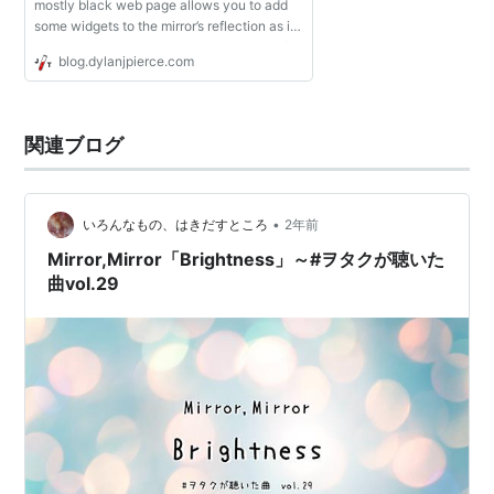
mostly black web page allows you to add
some widgets to the mirror’s reflection as if
by magic. This version includes widgets for
blog.dylanjpierce.com
displaying the weather forecast, the
date/time and...
関連ブログ
•
いろんなもの、はきだすところ
2年前
Mirror,Mirror「Brightness」～#ヲタクが聴いた
曲vol.29