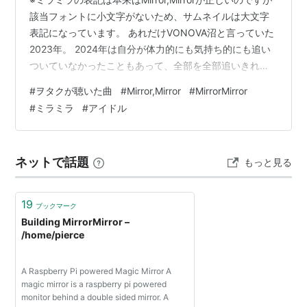
該当フォントに小文字がないため、サムネイルは大文字
表記になっています。 あれだけVONOVA沼と言っていた
2023年。 2024年は自分が体力的にも気持ち的にも追い
ついていなかったこともあって、全部を全部追いきれて
いなかった。ここ数年の中で、アイドル現場に行った数
#
ヲタクが聴いた曲
#
Mirror,Mirror
#
MirrorMirror
が少ない。そんな中で、すごく久々にミラミラに触れる
#
ミラミラ
#
アイドル
きっかけは新曲「Sign」。 ☪︎┈┈┈┈┈‧✧̣̥̇‧┈┈┈┈┈☪︎💫新曲 サ
ブスク配信開始💫☪︎┈┈┈┈┈‧✧̣̥̇‧┈┈┈┈┈☪︎本日のフリーライ
ブで初披露した新曲「Sign」が只今サブスク配信開始‼️作
ネットで話題
もっと見る
詞/作編曲…
19
ブックマーク
Building MirrorMirror –
/home/pierce
A Raspberry Pi powered Magic Mirror A
magic mirror is a raspberry pi powered
monitor behind a double sided mirror. A