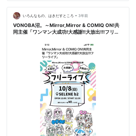
した。 と、同時に、「書く」ことを意識したいと思って
始めた、「#ヲタクが聴いた23ドル曲」と題して、たく
さんきいて、たくさん書き残す…
•
いろんなもの、はきだすところ
3年前
VONOBA沼。～Mirror,Mirror & COMIQ ON!共
同主催「ワンマン大成功!大感謝!!大放出!!!フリー
ライブ」～