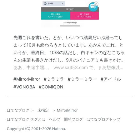
先週これを書いた。とか、いいつつ結局だいぶ経ってし
まって10月も終わろうとしています。あかんでこれ。と
いうか、最終日。 10/8の話だし、白キャンのななこちゃ
んの生誕も書きかけだし、9月のバチュアミも書きかけ。
ああ、中途半端…。 www.sa453.com で、まあ想像以上
にハマりました。Mirror,Mirrorちゃんたち。 しかも、こ
#
MirrorMirror
#
ミラミラ
#
ミラーミラー
#
アイドル
の曲っていうピンポイントではなくて、ほぼだいたい全
#
VONOBA
#
COMIQON
部好きっていう恐ろしい事態を引き起こしておりまし
て、ずっとMirror,Mirror（以下、ミラミラ）を聴いていま
す。 10/20には新しいアルバムも配信開始して、もう毎
はてなブログ
>
未指定
>
MirrorMirror
日聴いています。 みんなも本当に聞いたほ…
はてなブログ タグとは
ヘルプ
開発ブログ
はてなブログトップ
Copyright (C) 2001-
2026
Hatena.