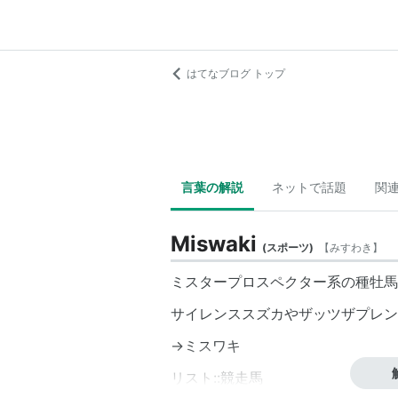
はてなブログ トップ
言葉の解説
ネットで話題
関
Miswaki
(
スポーツ
)
【
みすわき
】
ミスタープロスペクター系の種牡馬
サイレンススズカやザッツザプレン
→
ミスワキ
リスト::競走馬