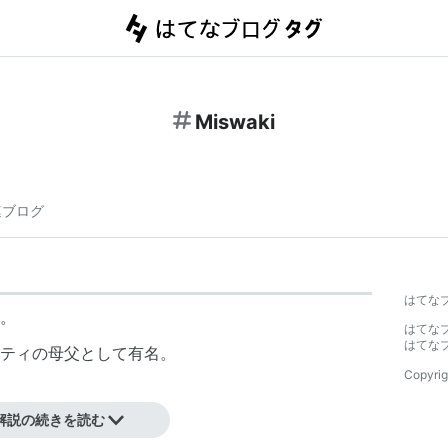
Miswaki
連ブログ
はてな
。
はてな
はてな
ティの母父として有名。
Copyrig
解説の続きを読む