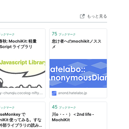
ript library
もっと見る
75
ブックマーク
ブックマーク
秋: MochiKit: 軽量
怠け者へのmochikitノスス
aScript ライブラリ
メ
and Mochikit
-chunqiu.cocolog-nifty.com
anond.hatelabo.jp
MochiKit vs. Prototype? A Matter Of Style
totype.jsを使うのか？
45
ブックマーク
ブックマーク
aseMonkey で
川o・-・）＜2nd life -
it
hiKit 使ってみる。すな
MochiKit
外部ライブラリの読み込
SebastianがMochikitをやらないか、と言ってる。