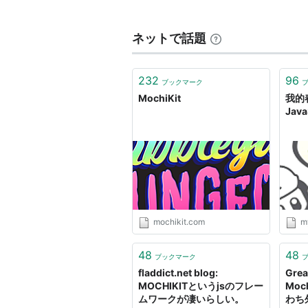
Wikipedia - MochiKit
MochiKit – A lightweight Javasc
ネットで話題
MochiRegExp
Interpreter
232
96
ブックマーク
MochiKit
我的春
MochiKit - Trac
Jav
ScriptAculoUs
ParsingHtml
JAHAH
CanvasGraph.js
Griddle Noise >> Prototype.js 
mochikit.com
my
things to write home about >> 
48
llameradaの日記 >> 何故、pro
48
ブックマーク
fladdict.net blog:
Gre
川o・-・）＜2nd life >> MochiK
MOCHIKITというjsのフレー
Moc
ムワークが凄いらしい。
わち
blog.nomadscafe.jp >> 