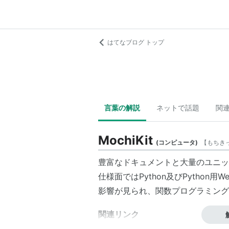
はてなブログ トップ
言葉の解説
ネットで話題
関
MochiKit
(
コンピュータ
)
【
もちき
豊富なドキュメントと大量のユニットテ
仕様面ではPython及びPython用
影響が見られ、関数プログラミング
関連リンク