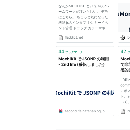
み。
Collection & Copy >> Jav
なんかMOCHIKITというjsのフレ
が綺麗
ームワークが凄いらしい。 デモ
Augu
Simple AJAX with MochiKit and
はこちら。 ちょっと気になった
NULL
機能 jsのインタプリタ キーイベ
the 
Twisted Matrix Labs: Twisted M
ント管理 ドラッグ カラーマネー
Twisted Documentation: As
ジメント テーブルソート ラウン
fladdict.net
lo
ドコーナー ロギングフレームワ
Twisted Documentation: Def
ーク お硬そうなprototype.jsや、
便利関数の集合体っぽいjqueryと
44
42
ブックマーク
比べると、 HSLで色が使えたり
MochiKit で JSONP の利用
Moch
と...
- 2nd life (移転しました)
で非
感的に
LDRiz
com
にポス
ト、2
いて
いう
secondlife.hatenablog.jp
id
とい
Tom
ないと
ードを