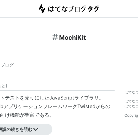
MochiKit
連ブログ
っと
】
はてな
ストを売りにしたJavaScriptライブラリ。
はてな
WebアプリケーションフレームワークTwistedからの
はてな
向け機能が豊富である。
Copyrig
解説の続きを読む