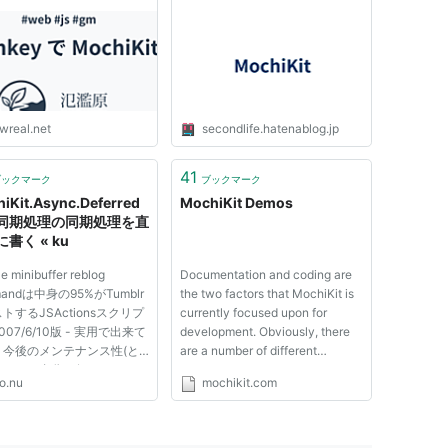
あるいははてなのグラフ
aScriptにおける繰り返し
じゃない < 12 <
st < 2006 < nulog,
 JSON, Part I
::something : out of
headphone
atrix Laboratories
ynchronous Programming with Twisted
wreal.net
secondlife.hatenablog.jp
erred Reference
41
ブックマーク
ブックマーク
iKit.Async.Deferred
MochiKit Demos
同期処理の同期処理を直
書く « ku
e minibuffer reblog
Documentation and coding are
mandは中身の95%がTumblr
the two factors that MochiKit is
トするJSActionsスクリプ
currently focused upon for
007/6/10版 - 実用で出来て
development. Obviously, there
、今後のメンテナンス性(と
are a number of different
かいかに自分は何もしないか
tutorials and examples which we
o.nu
mochikit.com
う意味だけど)を考えると
plan on adding in future, but the
blooのコードベースに移行し
following ones are the basic
いけないのでTomblooのコ
demos which will help you get
読みました。0.0.9のやつ
started with MochiKit. To l...