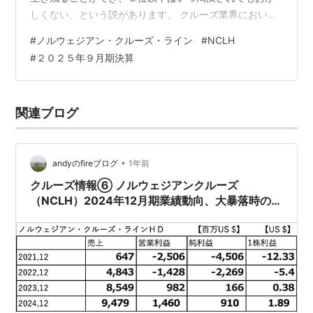
しくない、という説があります。 クルーズ業界において
は、このノルウェジアン・クルーズ・ラインはシェア３
#
ノルウェジアン・クルーズ・ライン
#
NCLH
位となっており、まさに生き残りをかけ戦っている状況
#
２０２５年９月期決算
です。 今回、２０２５年９月期決算が出ましたので、お
知らせ致します。 ◯２０２５年９月期決算 ようやく１
株利益は予想を上回ることができましたが、売上は厳し
関連ブログ
いですね！ 米国では大規模なリストラも始まっており、
どうも景気減速しているように見受…
•
andyのfireブログ
1年前
クルーズ情報⑥ ノルウェジアンクルーズ
（NCLH）2024年12月期業績動向、大暴落時の目
標株価設定