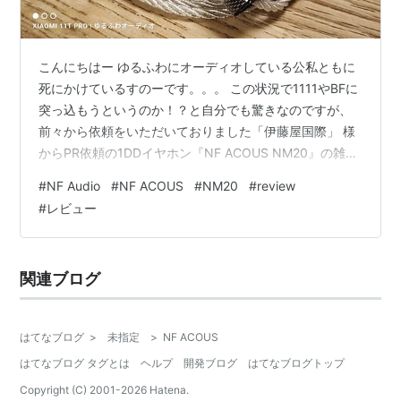
こんにちはー ゆるふわにオーディオしている公私ともに
死にかけているすのーです。。。 この状況で1111やBFに
突っ込もうというのか！？と自分でも驚きなのですが、
前々から依頼をいただいておりました「伊藤屋国際」 様
からPR依頼の1DDイヤホン『NF ACOUS NM20』の雑記
的なファーストインプレッションです。 『 NF ACOUS
#
NF Audio
#
NF ACOUS
#
NM20
#
review
NM20 』とは 音について（A15K） リケーブル Yongse
#
レビュー
Ruyi Rod 3.5mm Effect Audio Signature Series II Ares S
II まとめ 周波数特性 vs RA15 音以外 まとめ APPENDIX
注意：動画…
関連ブログ
はてなブログ
>
未指定
>
NF ACOUS
はてなブログ タグとは
ヘルプ
開発ブログ
はてなブログトップ
Copyright (C) 2001-
2026
Hatena.