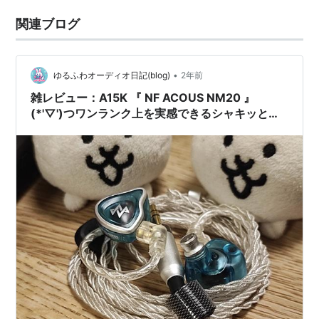
関連ブログ
•
ゆるふわオーディオ日記(blog)
2年前
雑レビュー：A15K 『 NF ACOUS NM20 』
(*'▽')つワンランク上を実感できるシャキッとし
た鮮度感にバランスの取れたNF Audioモニターサ
ウンド！ #PR 伊藤屋国際