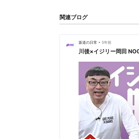
番組が先にオンエアされる。
関連ブログ
•
坂道の日常
5年前
川後×イジリー岡田 NOG