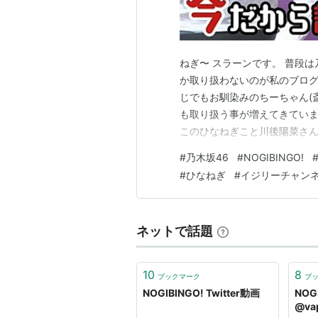
ねぎ〜 スラーンです。 普段
か取り扱わないのが私のブログ
じでもお馴染みのちーちゃん(
も取り扱う事が増えてきています
このひなねぎこと川後陽菜さん
面白そうだったので取り上げてみました。 
#
乃木坂46
#
NOGIBINGO!
ーチャンネル ⬆️ https://youtu
#
ひなねぎ
#
イジリーチャン
ネットで話題
10
8
ブックマーク
ブ
NOGIBINGO! Twitter動画
NOG
@vap