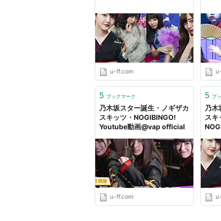
u-ff.com
u
5
5
ブックマーク
ブ
乃木坂スター誕生・ノギザカ
乃木
スキッツ・NOGIBINGO!
スキ
Youtube動画@vap official
NOGI
u-ff.com
u