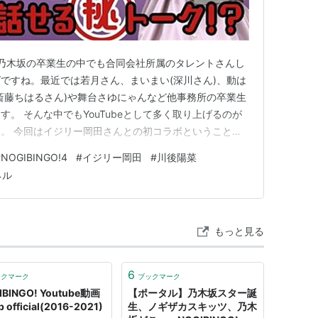
は乃木坂の卒業生の中でも合同会社所属のタレントさんし
ですね。最近では若月さん、まいまい(深川さん)、動は
斎藤ちはるさん)や舞台さゆにゃんなど他事務所の卒業生
。 そんな中でもYouTubeとして多く取り上げるのが
。 今回はイジリー岡田さんとの初コラボということで
https://youtu.be/02V2rZy-UKw ⬆️ イジリ
#
NOGIBINGO!4
#
イジリー岡田
#
川後陽菜
.be/ENfdDJSQtJ4 ⬆️ 川後…
ネル
もっと見る
6
ックマーク
ブックマーク
IBINGO! Youtube動画
【ポータル】乃木坂スター誕
 official(2016-2021)
生、ノギザカスキッツ、乃木