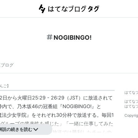
NOGIBINGO!
連ブログ
んご
】
はてな
から火曜日25:29 - 26:29（JST）に放送されて
はてな
で、乃木坂46の冠番組『NOGIBINGO!』と
はてな
ツ魔法少女学院』をそれぞれ30分枠で放送する。毎回1
Copyrig
グループの将来性を感じた」「一緒に仕事してみた
解説の続きを読む
組の勝敗を決定し、次回放送では勝利したチームの