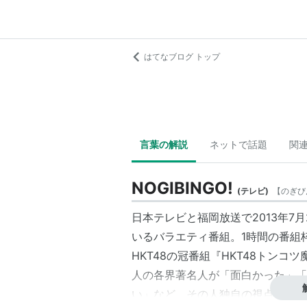
はてなブログ トップ
言葉の解説
ネットで話題
関
NOGIBINGO!
(
テレビ
)
【
のぎび
日本テレビと福岡放送で2013年7月2日
いるバラエティ番組。1時間の番組枠内
HKT48の冠番組『HKT48トンコ
人の各界著名人が「面白かった」「
い」など、その人独自の視点で2番