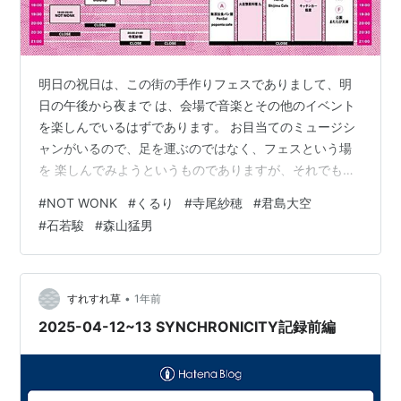
明日の祝日は、この街の手作りフェスでありまして、明
日の午後から夜まで は、会場で音楽とその他のイベント
を楽しんでいるはずであります。 お目当てのミュージシ
ャンがいるので、足を運ぶのではなく、フェスという場
を 楽しんでみようというものでありますが、それでもす
こしでも出演する方々の音楽 になじんでおこうというこ
#
NOT WONK
#
くるり
#
寺尾紗穂
#
君島大空
とで、夕方から予習ということyou-tubeで動画を視聴 し
#
石若駿
#
森山猛男
ています。 この手作りフェスは昨年が一回目で、これに
はEGO-WRAPPINの出演が最後 の最後で決まって、それ
であわててチケット確保に走ったのですが、今年は出演
者 が誰であっても、チケットを買うぞということで、6
•
すれすれ草
1年前
月6日に先行のチケ…
2025-04-12~13 SYNCHRONICITY記録前編