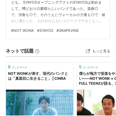
ども。 SYAYOSオープニングアクトのSYAYOSは初めま
して。噂どおりの素晴らしいバンドであった。楽曲◎
で、演奏も◎で、そのうえにヴォーカルの力量も◎で、確
かに凄かった。 わけわかんないスピードでデカくなって
いくんだろうなあ。ベースの彼も言ってたとおり、今の
#
NOT WONK
#
SYAYOS
#
GRAPEVINE
時点で（オープニングアクトではなく）堂々のスリーマ
ンってカンジだったよ。NOT WONK加藤さん、今回も
KREUZENのTeeシャツだったな。加藤さん、あのTeeシ
ネットで話題
もっと見る
ャツめっちゃお気に入りだよね。あと、よく見えなかっ
たんだけど、もしかして本村氏はNxDxのTeeシャツだっ
たのか？ だと…
8
5
ブックマーク
ブックマーク
NOT WONKが表す、現代のパンクと
僕らが地方で音楽をや
は「真面目に生きること」 | CINRA
い――NOT WONK × C
FULL TEENZが語る
ル・バンドのあり方 | Mik
TOWER RECORDS