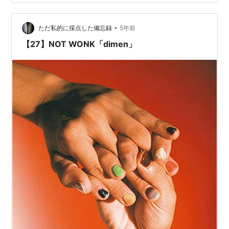
るのはオレだけだろうな。ｗ 次はCOMMONの新作が届
くはず。楽しみ。 あと、こないだのMAXIMUM POWER
•
ROCK TODAYを最初の2時間だけ聴いたんだけど、一発
ただ私的に採点した備忘録
5年前
目のラインバスター応募したのが当選した。T…
【27】NOT WONK「dimen」