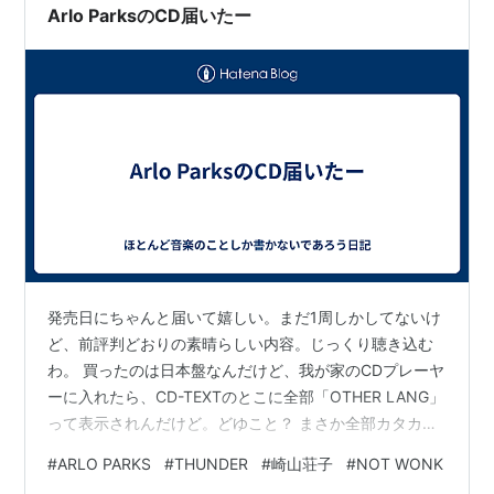
なり…
Arlo ParksのCD届いたー
発売日にちゃんと届いて嬉しい。まだ1周しかしてないけ
ど、前評判どおりの素晴らしい内容。じっくり聴き込む
わ。 買ったのは日本盤なんだけど、我が家のCDプレーヤ
ーに入れたら、CD-TEXTのとこに全部「OTHER LANG」
って表示されんだけど。どゆこと？ まさか全部カタカナ
で入ってんの？ まあ、2021年のこの世の中で、CDプレ
#
ARLO PARKS
#
THUNDER
#
崎山荘子
#
NOT WONK
ーヤーがどうした、CD-TEXTがどうした、なんて言って