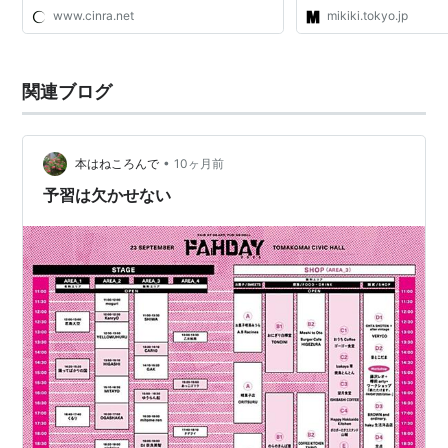
www.cinra.net
mikiki.tokyo.jp
関連ブログ
•
本はねころんで
10ヶ月前
予習は欠かせない