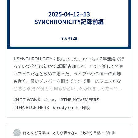
1 SYNCHRONICITYを観にいった。おそらく3年連続で行
っていて今年は初めて2日間参加した。とても楽しくて良
いフェスだなと改めて思った。ライブハウス同士の距離
も近く、良いメンバーを揃えてくれて唯一のフェスだな
と感じる(その分どう周るかというのが悩ましくなってし
まうが)。 NOT WONK リハから圧巻の演奏で本編どうな
#
NOT WONK
#
envy
#
THE NOVEMBERS
るんだとわくわくしていたら、ゆっくり出てきてチュー
#
THA BLUE HERB
#
mudy on the 昨晩
ニングをして水を一飲みする、その時間はみんな静かに
みていて貫禄がすごいな……とドキドキしてしまった。い
きなりDown the Valleyから始まり凄まじい演奏に泣きそ
うになってしまった。久しぶりにライブ自体に来ていき
•
ほとんど音楽のことしか書かないであろう日記
6年前