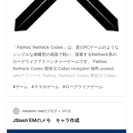
「Pathos: Nethack Codex」は、昔のPCゲームのような
シンプルな俯瞰型の画面で戦い、探索するNethack系の
ローグライクアドベンチャーゲームです。 Pathos:
Nethack Codex 開発元:Callan Hodgskin 無料 posted
withアプリーチ Pathos: Nethack Codex 開発元:Callan
Hodgskin 無料 posted withアプリーチ タイトルは英語で
#
ゲーム
#
スマホゲーム
#
ローグライクゲーム
すが、日本語化されている模様です。 冒険者、レンジャ
ー、魔法使い、司祭、盗賊、侍、観光客、野蛮人など13
のクラスが用意されており、四角いタイルで構成された
•
クラシカルなビ…
messron-meのブログ
9年前
JSlash’EMのメモ キャラ作成