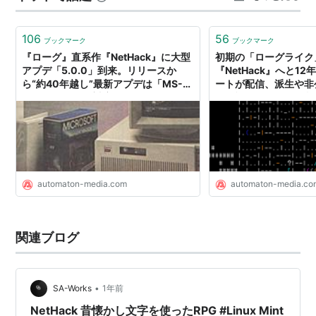
入らない腕輪をどうぞ。 空を飛びたい？ ５+なら…
106
56
ブックマーク
ブックマーク
『ローグ』直系作『NetHack』に大型
初期の「ローグライク
アプデ「5.0.0」到来。リリースか
『NetHack』へと1
ら“約40年越し”最新アプデは「MS-
ートが配信、派生や非
DOS」にもまだ対応 - AUTOMATON
く元祖開発チームが制作
AUTOMATON
automaton-media.com
automaton-media.co
関連ブログ
•
SA-Works
1年前
NetHack 昔懐かし文字を使ったRPG #Linux Mint