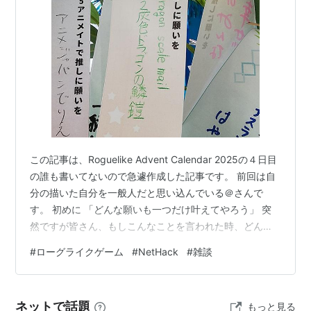
この記事は、Roguelike Advent Calendar 2025の４日目
の誰も書いてないので急遽作成した記事です。 前回は自
分の描いた自分を一般人だと思い込んでいる＠さんで
す。 初めに 「どんな願いも一つだけ叶えてやろう」 突
然ですが皆さん、もしこんなことを言われた時、どんな
願いをするでしょうか。 世界平和でしょうか。 巨万の富
#
ローグライクゲーム
#
NetHack
#
雑談
でしょうか。 不老不死にしろ？ ナメック語でお願いしま
す。 ギャルのパンティー？ シーナの尻は最高ですから
ね。 ジャックワンド種と一線交えたい？ モンスター図鑑
ネットで話題
もっと見る
コンプ頑張って下さい。 何もいらない？ ここでしか手に