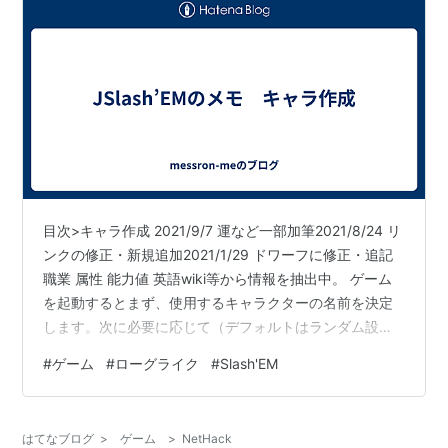
目次>キャラ作成 2021/9/7 運など一部加筆2021/8/24 リ
ンクの修正・新規追加2021/1/29 ドワーフに修正・追記
職業 属性 能力値 英語wiki等から情報を抽出中。 ゲーム
を起動するとまず、使用するキャラクターの名前を決定
します。次に必要に応じて（デフォルトはランダム設
定）職業、種族、性別、属性を選択しますが、それぞれ
#
ゲーム
#
ローグライク
#
Slash'EM
の組み合わせに制限が有ったり、各々に特徴がありま
す。詳細は下記のリンクから。 職業 どの職業を選択する
かにより初期装備、初期能力値及び能力値の限界値、ペ
はてなブログ
>
ゲーム
>
NetHack
ットの種類、スキル、魔法などかなり多くの要素が変わ