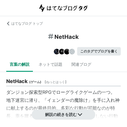
はてなブログ トップ
NetHack
このタグでブログを書く
言葉の解説
ネットで話題
関連ブログ
NetHack
(
ゲーム
)
【
ねっとはっく
】
ダンジョン探索型RPGでローグライクゲームの一つ。
地下迷宮に潜り、「イェンダーの魔除け」を手に入れ神
に献上するのが最終目的。多彩な行動が可能なのが特
解説の続きを読む
長。薬を蹴る、Tシャツを読むなど、普通はしない行動
に対しても専用の処理が用意してある。