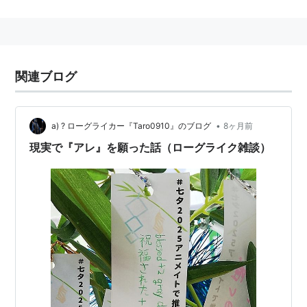
NetHack の前身である Hack を、主にメールやネット
ニュースを通じて複数の人間が拡張したのでこの名前に
なった。（現在では最も一般的なフリーソフトの開発ス
タイルだが当時はそうでなかった）
関連ブログ
極端に敷居の高いゲームの一つでプレイしてもすぐ死ん
でしまう。そのためすぐ止める人がいる一方で極端な中
毒患者もいるゲームである。
•
a) ? ローグライカー『Taro0910』のブログ
8ヶ月前
日本語版にJNetHackがある。
現実で『アレ』を願った話（ローグライク雑談）
様々なヴァリアント（派生、改造したもの）が存在す
る。代表的なものはSLASH'EM。