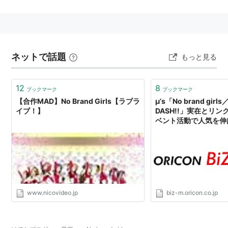
作詞：畑亜貴 / 作曲・編曲：
河田貴央
No brand girls / START:DASH!!
アーティスト:
μ's
ネットで話題
もっと見る
出版社/メーカー:
ランティス
発売日:
2013/04/03
メディア:
CD
12
8
ブックマーク
ブックマーク
この商品を含むブログ (18件) を見る
【合作MAD】No Brand Girls【ラブラ
μ’s「No brand girl
イブ！】
DASH!!」実在とリ
リスト::曲タイトル
ベント活動で人気を伸
証｜ヒットがみえる! 
ット情報サイト ORICON
www.nicovideo.jp
biz-m.oricon.co.jp