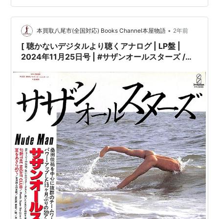
で売切れの場合がございます。何卒ご了承の上ご注文を
お願い申し上げます］ [ス…
•
本買取八尾市(全国対応) Books Channel本屋物語
2年前
[ 聴かないデジタルより聴くアナログ | LP盤 |
2024年11月25日号 | #サザンオールスターズ /
#NudeMan | ※国内盤,品番:VIH-28088 | 帯付き
| インサート付き | 盤面=EX ジャケット=EX | #桑
田佳祐 原由子 他 |