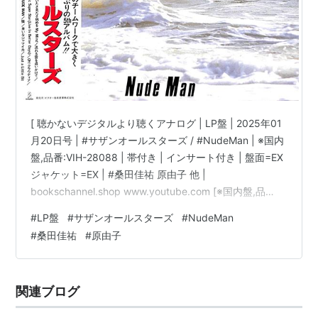
[ 聴かないデジタルより聴くアナログ | LP盤 | 2025年01
月20日号 | #サザンオールスターズ / #NudeMan | ※国内
盤,品番:VIH-28088 | 帯付き | インサート付き | 盤面=EX
ジャケット=EX | #桑田佳祐 原由子 他 |
bookschannel.shop www.youtube.com [※国内盤,品
番:VIH-28088］[帯付き※シミ汚れ有][インサート付き※
#
LP盤
#
サザンオールスターズ
#
NudeMan
シミ汚れ有][盤面=EX］［ジャケット=EX］［※保護内袋
#
桑田佳祐
#
原由子
を新品交換して配送致します］※［店舗併売の為、時間差
で売切れの場合がございます。何卒ご了承の上ご注文を
お願い申し上げます］ [ス…
関連ブログ