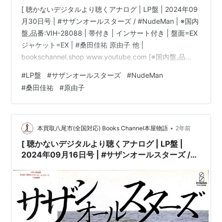
[ 聴かないデジタルより聴くアナログ | LP盤 | 2024年09
月30日号 | #サザンオールスターズ / #NudeMan | ※国内
盤,品番:VIH-28088 | 帯付き | インサート付き | 盤面=EX
ジャケット=EX | #桑田佳祐 原由子 他 |
bookschannel.shop www.youtube.com [※国内盤,品
番:VIH-28088］[帯付き※シミ汚れ有][インサート付き※
#
LP盤
#
サザンオールスターズ
#
NudeMan
シミ汚れ有][盤面=EX］［ジャケット=EX］［※保護内袋
#
桑田佳祐
#
原由子
を新品交換して配送致します］※［店舗併売の為、時間差
で売切れの場合がございます。何卒ご了承の上ご注文を
お願い申し上げます］ [ス…
•
本買取八尾市(全国対応) Books Channel本屋物語
2年前
[ 聴かないデジタルより聴くアナログ | LP盤 |
2024年09月16日号 | #サザンオールスターズ /
#NudeMan | ※国内盤,品番:VIH-28088 | 帯付き
| インサート付き | 盤面=EX ジャケット=EX | #桑
田佳祐 原由子 他 |