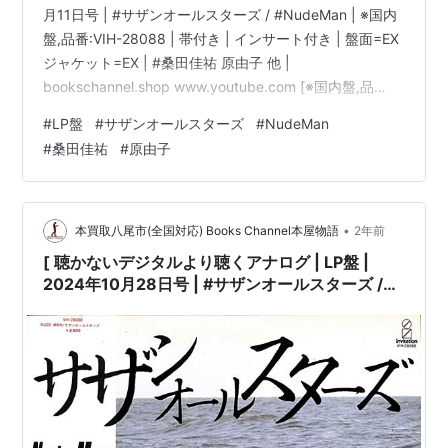
月11日号 | #サザンオールスターズ / #NudeMan | ※国内
盤,品番:VIH-28088 | 帯付き | インサート付き | 盤面=EX
ジャケット=EX | #桑田佳祐 原由子 他 |
bookschannel.shop www.youtube.com [※国内盤,品
番:VIH-28088］[帯付き※シミ汚れ有][インサート付き※
#
LP盤
#
サザンオールスターズ
#
NudeMan
シミ汚れ有][盤面=EX］［ジャケット=EX］［※保護内袋
#
桑田佳祐
#
原由子
を新品交換して配送致します］※［店舗併売の為、時間差
で売切れの場合がございます。何卒ご了承の上ご注文を
お願い申し上げます］ [ス…
•
本買取八尾市(全国対応) Books Channel本屋物語
2年前
[ 聴かないデジタルより聴くアナログ | LP盤 |
2024年10月28日号 | #サザンオールスターズ /
#NudeMan | ※国内盤,品番:VIH-28088 | 帯付き
| インサート付き | 盤面=EX ジャケット=EX | #桑
田佳祐 原由子 他 |