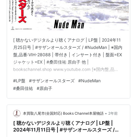
[ 聴かないデジタルより聴くアナログ | LP盤 | 2024年11
月25日号 | #サザンオールスターズ / #NudeMan | ※国内
盤,品番:VIH-28088 | 帯付き | インサート付き | 盤面=EX
ジャケット=EX | #桑田佳祐 原由子 他 |
bookschannel.shop www.youtube.com [※国内盤,品
番:VIH-28088］[帯付き※シミ汚れ有][インサート付き※
#
LP盤
#
サザンオールスターズ
#
NudeMan
シミ汚れ有][盤面=EX］［ジャケット=EX］［※保護内袋
#
桑田佳祐
#
原由子
を新品交換して配送致します］※［店舗併売の為、時間差
で売切れの場合がございます。何卒ご了承の上ご注文を
お願い申し上げます］ [ス…
•
本買取八尾市(全国対応) Books Channel本屋物語
2年前
[ 聴かないデジタルより聴くアナログ | LP盤 |
2024年11月11日号 | #サザンオールスターズ /
#NudeMan | ※国内盤,品番:VIH-28088 | 帯付き