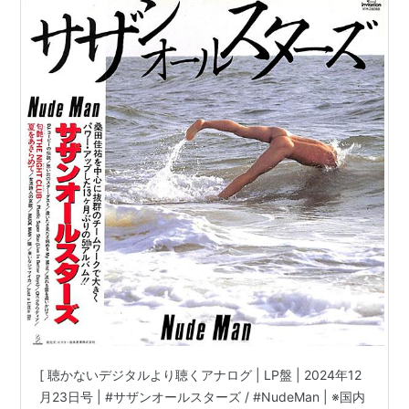
田佳祐 原由子 他 |
[ 聴かないデジタルより聴くアナログ | LP盤 | 2024年12
月23日号 | #サザンオールスターズ / #NudeMan | ※国内