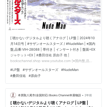
[ 聴かないデジタルより聴くアナログ | LP盤 | 2024年10
月14日号 | #サザンオールスターズ / #NudeMan | ※国内
盤,品番:VIH-28088 | 帯付き | インサート付き | 盤面=EX
ジャケット=EX | #桑田佳祐 原由子 他 |
bookschannel.shop www.youtube.com [※国内盤,品
番:VIH-28088］[帯付き※シミ汚れ有][インサート付き※
#
LP盤
#
サザンオールスターズ
#
NudeMan
シミ汚れ有][盤面=EX］［ジャケット=EX］［※保護内袋
#
桑田佳祐
#
原由子
を新品交換して配送致します］※［店舗併売の為、時間差
で売切れの場合がございます。何卒ご了承の上ご注文を
お願い申し上げます］ [ス…
•
本買取八尾市(全国対応) Books Channel本屋物語
2年前
[ 聴かないデジタルより聴くアナログ | LP盤 |