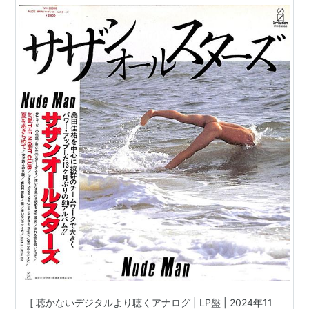
| インサート付き | 盤面=EX ジャケット=EX | #桑
田佳祐 原由子 他 |
[ 聴かないデジタルより聴くアナログ | LP盤 | 2024年11