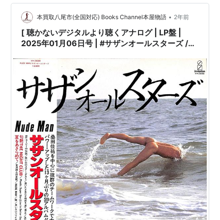
•
本買取八尾市(全国対応) Books Channel本屋物語
2年前
[ 聴かないデジタルより聴くアナログ | LP盤 |
2025年01月06日号 | #サザンオールスターズ /
#NudeMan | ※国内盤,品番:VIH-28088 | 帯付き
| インサート付き | 盤面=EX ジャケット=EX | #桑
田佳祐 原由子 他 |