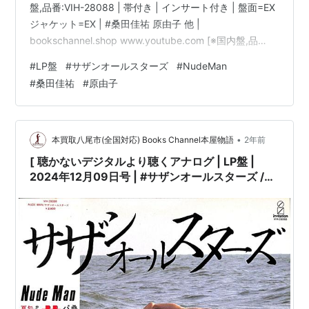
盤,品番:VIH-28088 | 帯付き | インサート付き | 盤面=EX
ジャケット=EX | #桑田佳祐 原由子 他 |
bookschannel.shop www.youtube.com [※国内盤,品
番:VIH-28088］[帯付き※シミ汚れ有][インサート付き※
#
LP盤
#
サザンオールスターズ
#
NudeMan
シミ汚れ有][盤面=EX］［ジャケット=EX］［※保護内袋
#
桑田佳祐
#
原由子
を新品交換して配送致します］※［店舗併売の為、時間差
で売切れの場合がございます。何卒ご了承の上ご注文を
お願い申し上げます］ [ス…
•
本買取八尾市(全国対応) Books Channel本屋物語
2年前
[ 聴かないデジタルより聴くアナログ | LP盤 |
2024年12月09日号 | #サザンオールスターズ /
#NudeMan | ※国内盤,品番:VIH-28088 | 帯付き
| インサート付き | 盤面=EX ジャケット=EX | #桑
田佳祐 原由子 他 |