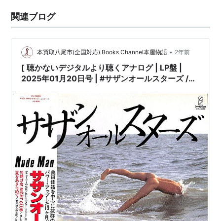
関連ブログ
•
本買取八尾市(全国対応) Books Channel本屋物語
2年前
[ 聴かないデジタルより聴くアナログ | LP盤 |
2025年01月20日号 | #サザンオールスターズ /
#NudeMan | ※国内盤,品番:VIH-28088 | 帯付き
| インサート付き | 盤面=EX ジャケット=EX | #桑
田佳祐 原由子 他 |