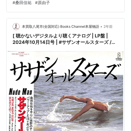
#
桑田佳祐
#
原由子
を新品交換して配送致します］※［店舗併売の為、時間差
で売切れの場合がございます。何卒ご了承の上ご注文を
お願い申し上げます］ [ス…
•
本買取八尾市(全国対応) Books Channel本屋物語
2年前
[ 聴かないデジタルより聴くアナログ | LP盤 |
2024年10月14日号 | #サザンオールスターズ /
#NudeMan | ※国内盤,品番:VIH-28088 | 帯付き
| インサート付き | 盤面=EX ジャケット=EX | #桑
田佳祐 原由子 他 |