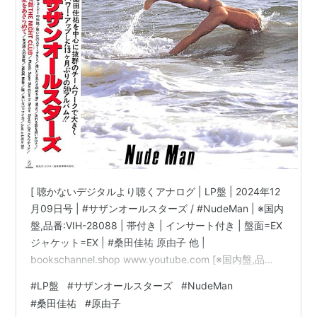
[ 聴かないデジタルより聴くアナログ | LP盤 | 2024年12
月09日号 | #サザンオールスターズ / #NudeMan | ※国内
盤,品番:VIH-28088 | 帯付き | インサート付き | 盤面=EX
ジャケット=EX | #桑田佳祐 原由子 他 |
bookschannel.shop www.youtube.com [※国内盤,品
番:VIH-28088］[帯付き※シミ汚れ有][インサート付き※
#
LP盤
#
サザンオールスターズ
#
NudeMan
シミ汚れ有][盤面=EX］［ジャケット=EX］［※保護内袋
#
桑田佳祐
#
原由子
を新品交換して配送致します］※［店舗併売の為、時間差