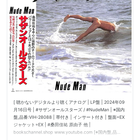
[ 聴かないデジタルより聴くアナログ | LP盤 | 2024年09
月16日号 | #サザンオールスターズ / #NudeMan | ※国内
盤,品番:VIH-28088 | 帯付き | インサート付き | 盤面=EX
ジャケット=EX | #桑田佳祐 原由子 他 |
bookschannel.shop www.youtube.com [※国内盤,品
番:VIH-28088］[帯付き※シミ汚れ有][インサート付き※