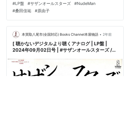
#
LP盤
#
サザンオールスターズ
#
NudeMan
シミ汚れ有][盤面=EX］［ジャケット=EX］［※保護内袋
#
桑田佳祐
#
原由子
を新品交換して配送致します］※［店舗併売の為、時間差
で売切れの場合がございます。何卒ご了承の上ご注文を
お願い申し上げます］ [ス…
•
本買取八尾市(全国対応) Books Channel本屋物語
2年前
[ 聴かないデジタルより聴くアナログ | LP盤 |
2024年09月02日号 | #サザンオールスターズ /
#NudeMan | ※国内盤,品番:VIH-28088 | 帯付き
| インサート付き | 盤面=EX ジャケット=EX | #桑
田佳祐 原由子 他 |