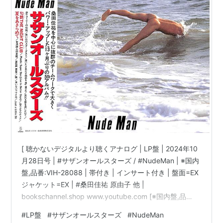
[ 聴かないデジタルより聴くアナログ | LP盤 | 2024年10
月28日号 | #サザンオールスターズ / #NudeMan | ※国内
盤,品番:VIH-28088 | 帯付き | インサート付き | 盤面=EX
ジャケット=EX | #桑田佳祐 原由子 他 |
bookschannel.shop www.youtube.com [※国内盤,品
番:VIH-28088］[帯付き※シミ汚れ有][インサート付き※
#
LP盤
#
サザンオールスターズ
#
NudeMan
シミ汚れ有][盤面=EX］［ジャケット=EX］［※保護内袋