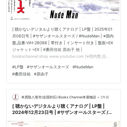
[ 聴かないデジタルより聴くアナログ | LP盤 | 2025年01
月06日号 | #サザンオールスターズ / #NudeMan | ※国内
盤,品番:VIH-28088 | 帯付き | インサート付き | 盤面=EX
ジャケット=EX | #桑田佳祐 原由子 他 |
bookschannel.shop www.youtube.com [※国内盤,品
番:VIH-28088］[帯付き※シミ汚れ有][インサート付き※
#
LP盤
#
サザンオールスターズ
#
NudeMan
シミ汚れ有][盤面=EX］［ジャケット=EX］［※保護内袋
#
桑田佳祐
#
原由子
を新品交換して配送致します］※［店舗併売の為、時間差
で売切れの場合がございます。何卒ご了承の上ご注文を
お願い申し上げます］ [ス…
•
本買取八尾市(全国対応) Books Channel本屋物語
2年前
[ 聴かないデジタルより聴くアナログ | LP盤 |
2024年12月23日号 | #サザンオールスターズ /
#NudeMan | ※国内盤,品番:VIH-28088 | 帯付き
| インサート付き | 盤面=EX ジャケット=EX | #桑