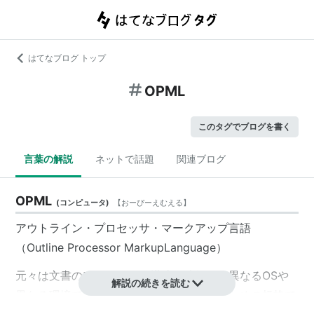
はてなブログ トップ
OPML
このタグでブログを書く
言葉の解説
ネットで話題
関連ブログ
OPML
(
コンピュータ
)
【
おーぴーえむえる
】
アウトライン・プロセッサ・マークアップ言語
（Outline Processor MarkupLanguage）
元々は文書のアウトライン構造の情報を、異なるOSや
解説の続きを読む
異なる環境で交換できることを可能とするための規格で