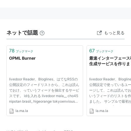
あった。
現在は、お気に入りのリストを定義するのによく使われ
ている。
XML1.0をベースとして記述されている。
ネットで話題
もっと見る
78
67
ブックマーク
ブックマーク
OPML Burner
最速インターフェース研究
生成サービスを作りま
livedoor Reader、Bloglines、はてなRSSの
livedoor Reader、Blog
公開設定のフィードリストから、これは読ん
公開設定で使っているユー
でおけ、っていうフィードを抽出するサービ
ージして、これは読んで
スです。 idを入れる livedoor mala__ cho45
いうフィードのリストを
nipotan brasil_ higeorange tokyoenvious
ました。 サンプルで最初
bloglines horaguchi hatena higepon naoya
ありますが、プログラマ
la.ma.la
la.ma.la
から人以上登録してるフィード 使い方 RSS
いい、ってのが出るよう
リーダーにはふつ...
プしてみました。 レ...