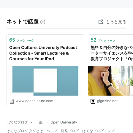
ネットで話題
もっと見る
65
52
ブックマーク
ブックマーク
Open Culture: University Podcast
無料＆自分の好きなペ
Collection - Smart Lectures &
ーターサイエンスを学
Courses for Your iPod
教育プロジェクト「Open
Society University」
www.openculture.com
gigazine.net
はてなブログ
>
一般
>
Open University
はてなブログ タグとは
ヘルプ
開発ブログ
はてなブログトップ