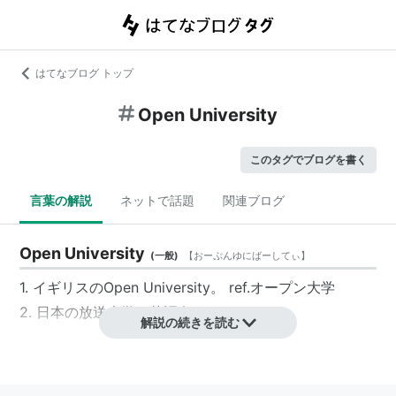
はてなブログ トップ
Open University
このタグでブログを書く
言葉の解説
ネットで話題
関連ブログ
Open University
(
一般
)
【
おーぷんゆにばーしてぃ
】
1. イギリスのOpen University。 ref.オープン大学
2. 日本の放送大学の英語名。
解説の続きを読む