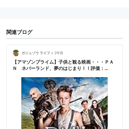
スタッフ
監督：
ジョー・ライト
製作：
グレッグ・バーランティ
、
サラ・シェクタ
ー
、
ポール・ウェブスター
関連ブログ
製作総指揮：
ティム・ルイス
脚本：
ジェイソン・フックス
•
ガジュゾウ ライフ
2年前
キャラクター創作：
J・M・バリー
【アマゾンプライム】子供と観る映画・・・ＰＡ
撮影：
ジョン・マシソン
、
シーマス・マッガーヴェ
Ｎ ネバーランド、夢のはじまり！！評価：
イ
★★★☆☆ 2.5 凡作＋
編集：
ポール・トシル
音楽：
ダリオ・マリアネッリ
キャスト
ヒュー・ジャックマン
ギャレット・ヘドランド