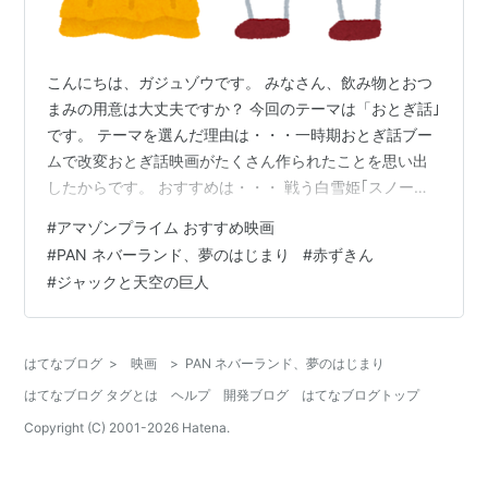
こんにちは、ガジュゾウです。 みなさん、飲み物とおつ
まみの用意は大丈夫ですか？ 今回のテーマは「おとぎ話｣
です。 テーマを選んだ理由は・・・一時期おとぎ話ブー
ムで改変おとぎ話映画がたくさん作られたことを思い出
したからです。 おすすめは・・・ 戦う白雪姫｢スノーホ
ワイト (字幕版)｣、 大人になって魔女退治「ヘンゼル＆グ
#
アマゾンプライム おすすめ映画
レーテル (字幕版)」ですね。
#
PAN ネバーランド、夢のはじまり
#
赤ずきん
#
ジャックと天空の巨人
はてなブログ
>
映画
>
PAN ネバーランド、夢のはじまり
はてなブログ タグとは
ヘルプ
開発ブログ
はてなブログトップ
Copyright (C) 2001-
2026
Hatena.