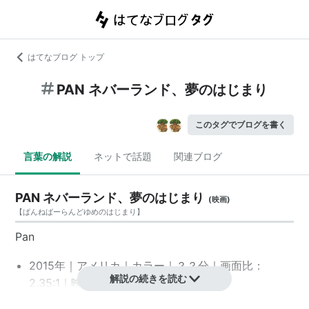
はてなブログ トップ
PAN ネバーランド、夢のはじまり
このタグでブログを書く
言葉の解説
ネットで話題
関連ブログ
PAN ネバーランド、夢のはじまり
(
映画
)
【
ぱんねばーらんどゆめのはじまり
】
Pan
2015年｜アメリカ｜カラー｜？？分｜画面比：
解説の続きを読む
2.35:1｜映倫：？？｜MPAA: ??