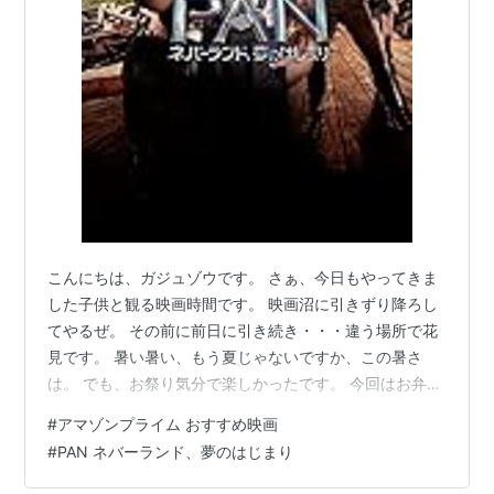
ルーニー・マーラ
アマンダ・サイフリッド
リーヴァイ・ミラー
カーラ・デルヴィーニュ
予告編
こんにちは、ガジュゾウです。 さぁ、今日もやってきま
した子供と観る映画時間です。 映画沼に引きずり降ろし
てやるぜ。 その前に前日に引き続き・・・違う場所で花
見です。 暑い暑い、もう夏じゃないですか、この暑さ
は。 でも、お祭り気分で楽しかったです。 今回はお弁当
も持参です。 とてもおいしかったです。
#
アマゾンプライム おすすめ映画
#
PAN ネバーランド、夢のはじまり