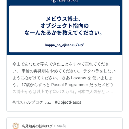
今まであなたが学んできたことをすべて忘れてくださ
い。 車輪の再発明をやめてください。 テクハラをしない
ように心がけてください。 さあ Lazarus を 使いましょ
う。 17歳からずっと Pascal Programmer だったメビウ
ス博士からは以上です😊パスカルは日本で人気がないだ
けで、米国を除く海外諸国では大人気のようです。特に
#
パスカルプログラム
#
ObjectPascal
欧州で文化の中心地たる独と仏で人気を博しています。
MS-DOS上で動く mz700 のエミュレータはTurbo
Pascal で開発されました。いまウクライナ紛争が起きて
•
いる旧ソ連圏でも大人気です。フコンタクテでも「オ・
高見知英の技術ログ
5年前