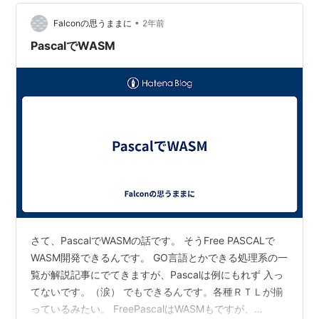
の並行プログラミング言語を研究したPer Brinch
す。 また main ブランチの最新の状態は、デバッグされ
•
多少改変されています。 GitH…
Falconの思うままに
2年前
HansenはPascalをもとにConcurrent Pascalを開発し
PascalでWASM
た。
Wirthはサバティカル休暇を生かしてXerox PARCや
Apple Computerを訪れている。Wirthはアプリケーシ
ョン記述言語とOS記述言語を共用するというアイデア
*1
に疑問を抱いていたが、XeroxがMesaでワークステー
ションのシステムを記述しているのをみて考えを改め
た。Wirthは研究室に戻るとシステム記述言語Modula-2
を開発し、Am2900で作ったLilithワークステーション
のシステム記述に使った。AppleはWirthに援助を求め
てLisa/Macintosh用の主力開発言語だったPascalにオブ
さて、PascalでWASMの話です。 そうFree PASCALで
ジェクト指向機能を付加する試みを行った。この結果生
WASM開発できるんです。 GO言語とかできる処理系の一
まれたClasscalはさらに発展してObject Pascalとなり
覧が解説記事にでてきますが、Pascalは例にもれず 入っ
Macintosh初のオブジェクト指向フレームワーク、
てないです。（涙） でもできるんです。各種ＲＴＬが揃
MacAppの土台となった。
っているみたい。 FreePascalはWASMもですが、