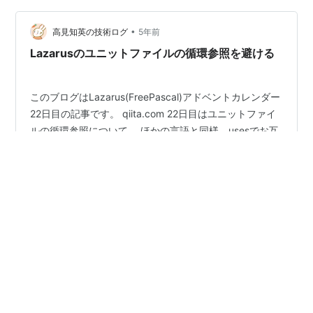
ンタ型) 特に注意が必要なデータ型いろいろ プリミティ
•
ブ型の扱い プリミティブ型だけみても結構な種類があ
高見知英の技術ログ
5年前
り、数値だけで…
Lazarusのユニットファイルの循環参照を避ける
このブログはLazarus(FreePascal)アドベントカレンダー
22日目の記事です。 qiita.com 22日目はユニットファイ
ルの循環参照について。 ほかの言語と同様、usesでお互
いのユニットを参照したプログラムを作ると、循環参照
が発生します。 循環参照を示すメッセージ お互いのユニ
ットでお互いのユニットのメソッドを使うから、循環参
#
Pascal
#
Lazarus
照と言われてもなあ となることはたまにあるかと思いま
す。 Pythonなどの場合、たとえばどちらかのimport文を
ファイルの先頭ではなく実際にクラスやメソッドを使う
•
直前に書くことで循環参照を回避する なんてことも可能
高見知英の技術ログ
5年前
ですがPascalの場合uses句が…
Lazarusアプリ終了時にメモリリークチェック用
ダイアログが表示される件