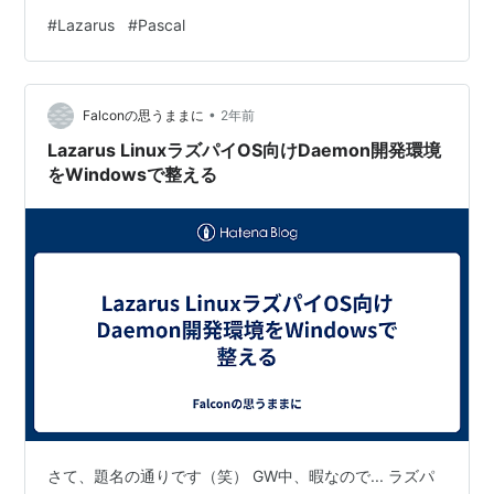
Android開発もWebフロントエンド開発も できるのです
#
Lazarus
#
Pascal
Borland
よ。（やる気になれば） WASMですが、何に使うのかが
一番悩みますね。 やってみたいけど作りたい何かが浮か
Borland社のTurbo PASCALはその速いコンパイル速度
ばない。 そのモチベーションを得ないとコーディングに
と独自の拡張（分割コンパイルやオブジェクト指向な
•
かかれないなあ。 チュートリアルでもやりますか。 では
Falconの思うままに
2年前
ど）が為されていて一世を風靡した。そのノウハウは
では。
Lazarus LinuxラズパイOS向けDaemon開発環境
Delphiに受け継がれている。
をWindowsで整える
Turbo Pascalは5.5でObject Pascalに変身して周囲をあ
っといわせた
*2
。さらに6.0でアプリケーション・フレ
ームワーク Turbo Visionをバンドルした。Turbo Vision
はCUI画面上でオーバーラップウインドウを実現する画
期的なクラス・ライブラリだった。
Borlandの創設者Philip KahnはETHでN.Wirthの教えを
受けたという。
*1
:
ありていに言えばC言語のアプローチ
さて、題名の通りです（笑） GW中、暇なので... ラズパ
*2
:
実際にはBorland方言