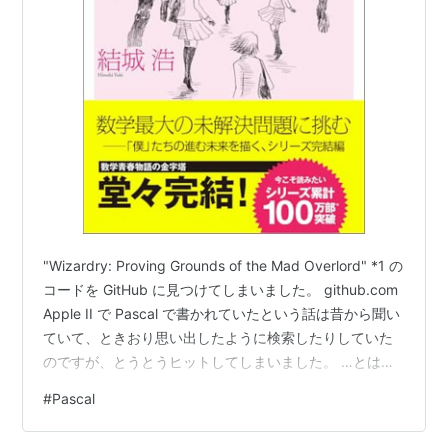
ハードウェア環境への依存性が低い（抽象度が高
い）
配列、レコード、集合、ポインタといった構造化デ
ータがそろっている
if, while, repeatといった構造化制御方法がそろって
いる
再帰呼び出しを許す
といった特徴がある一方で、これだけの言語でありなが
ら処理系の負担が小さいという特徴があった。例を挙げ
"Wizardry: Proving Grounds of the Mad Overlord" *1 の
るとPascal P4コンパイラはコメント込みで4000行しか
コードを GitHub に見つけてしまいました。 github.com
Apple II で Pascal で書かれていたという話は昔から聞い
ない。処理系が小さく、かつフリーで手に入ることがあ
ていて、ときおり思い出したように検索したりしていた
ったことから、Pascalは多くの派生言語を生み出した。
のですが、とうとうヒットしてしまいました。 …とはい
Wirth自身は名著「アルゴリズム＋データ構造＝プログ
え。 これが本当に当時のコードなのか確証はなく。 ただ
#
Pascal
ラム」の中で、コンパイラの例題に使う小規模言語PL/0
少なくともコードの書き方から、当時使われていた
を紹介しているが、これはPascalの縮小版である。初期
UCSD Pascal のコードであることは間違いないようで