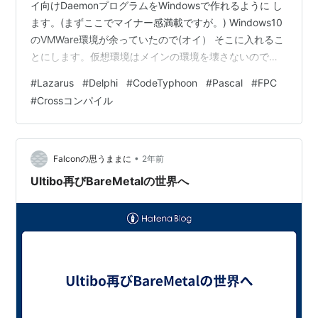
イ向けDaemonプログラムをWindowsで作れるように し
ます。(まずここでマイナー感満載ですが。) Windows10
のVMWare環境が余っていたので(オイ） そこに入れるこ
とにします。仮想環境はメインの環境を壊さないのでい
いですね。 今回はめずらしくLazarusでまずはやりま
#
Lazarus
#
Delphi
#
CodeTyphoon
#
Pascal
#
FPC
す。 Delphiを使いたいのですが、Linux用コンパイラは
#
Crossコンパイル
Enterprise版でないと ついてきません。 なので持ってい
ないので無理なのでLazarusでプログラムを作ります。
ターゲットはラズパイOSなのですが、Daemonソフトを
作ります。 G…
•
Falconの思うままに
2年前
Ultibo再びBareMetalの世界へ