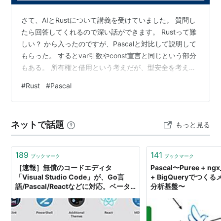
特徴
Pascalの最大の特徴はコンパクトにまとまった厳格な文
さて、AIとRustについて講義を受けていました。 質問し
たら回答してくれるので深い話ができます。 Rustって難
法と、その定義である。生成言語理論研究を真摯に受け
しい？ から入ったのですが、Pascalと対比して説明して
止め、リテラルの構造は正規文法で、言語構造は文脈自
もらった。 するとvar引数やconst宣言と同じという部分
由文法で記述される。また、言語構造は拡張BNF記法を
もある。 所有権と借用という考えだが、型安全を考える
使った厳密なものでおこない、理解とコンパイラ開発が
としっくりくる。 私はCを習得した後,Pascalを学んだ
#
Rust
#
Pascal
行いやすかった。一方で、「自分自身のコンパイラを開
が、Pascalのほうが安全であるとは 思っていた。Cは危
発できる」十分な実用性を持っていた。
険なことが簡単にできてしまっていた。 Turbo pascalは
コンパイルが早く、安全な言語であった。 そこをバカに
ネットで話題
もっと見る
普及
されもしてきたが..... Cのほうが速いとかCができなきゃ
仕事ないよとまで言われた…
Pascalは研究開発過程で中間言語コンパイラによる記述
189
141
ブックマーク
ブックマーク
が行われた。Pascal P4コンパイラと呼ばれたこのシス
［速報］無償のコードエディタ
Pascal〜Puree + ngx_
テムは、仮想スタックマシン用のマシン語(P-Codeと呼
「Visual Studio Code」が、Go言
+ BigQueryでつ
ばれた)を生成する。Pascal P4コンパイラはPascalで記
語/Pascal/Reactなどに対応。ベータ
分析基盤〜
版にも到達。Microsoft Connect();
述されていたため、コンパイラの実行コードも中間言語
2015
になっている。そのため、仮想スタックマシンの移植が