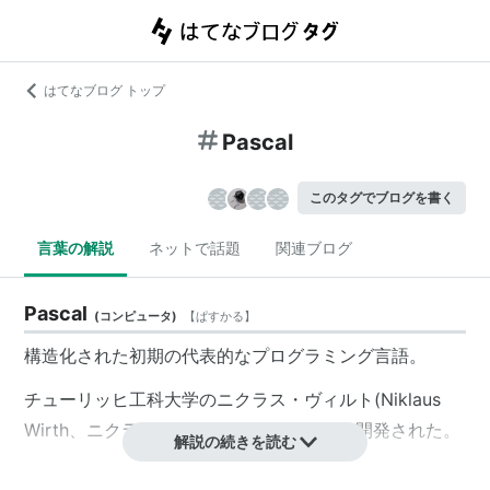
はてなブログ トップ
Pascal
このタグでブログを書く
言葉の解説
ネットで話題
関連ブログ
Pascal
(
コンピュータ
)
【
ぱすかる
】
構造化された初期の代表的なプログラミング言語。
チューリッヒ工科大学の
ニクラス
・ヴィルト(Niklaus
Wirth、ニクラウス・ヴィルトとも)により開発された。
解説の続きを読む
(
Wikipedia
より)