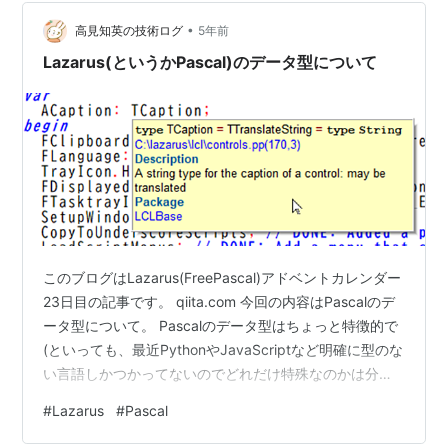
約されているという標準ライブラリのソースコードは非
•
常に貴重な情報源です。 ググって見つかる情報もあるけ
高見知英の技術ログ
5年前
れど・・・ もちろん…
Lazarus(というかPascal)のデータ型について
このブログはLazarus(FreePascal)アドベントカレンダー
23日目の記事です。 qiita.com 今回の内容はPascalのデ
ータ型について。 Pascalのデータ型はちょっと特徴的で
(といっても、最近PythonやJavaScriptなど明確に型のな
い言語しかつかってないのでどれだけ特殊なのかは分か
らないのですが)、いくつかの種類のデータ型がありま
#
Lazarus
#
Pascal
す。 クラス型 構造体型 プリミティブ型 配列型 ポインタ
型 関数型(関数のポインタ型) メソッド型(メソッドのポイ