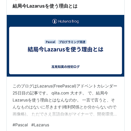
パスカーレ」というコンテンツが設けられていま…
結局今Lazarusを使う理由とは
このブログはLazarus(FreePascal)アドベントカレンダー
25日目の記事です。 qiita.com 大オチ。 で、結局今
Lazarusを使う理由とはなんなのか。 一言で言うと、そ
んなものはないに尽きます(権利関係とか分からないので
画像略)。 ただでさえ言語自体がマイナーで、開発環境も
マイナーで、(Delphiの)VCLとの互換性もあるようでない
#
Pascal
#
Lazarus
ような環境。基本的に半分以上過去のDelphiの思い出で