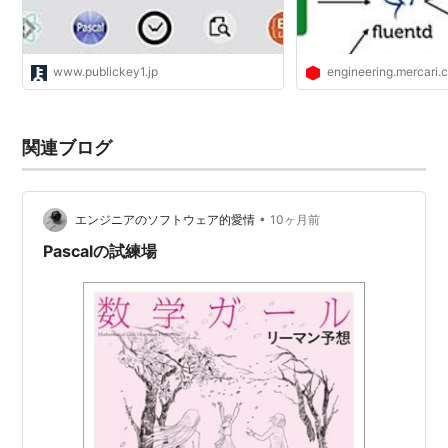
完了すれば直ちにPascalコンパイラを使用できた。
1970年代後半くらいまでは大小問わずコンピューター
には互換性の概念が希薄だったため、プログラム言語の
www.publickey1.jp
engineering.mercari.
移植はそれだけできちんとした論文が書ける分野だっ
た。このような事情を背景に、移植の簡単なPascalは磁
関連ブログ
気テープ回覧で大學のコンピューターセンターの間に瞬
く間に広まった。P-Codeはあまりに強力だったため、
その後OS一式をP-Codeで記述するUCSD P-Systemが
•
エンジニアのソフトウェア的愛情
10ヶ月前
カリフォルニア大學サン・ディエゴ校で開発されると、
Pascalの試練場
これも非互換で当たり前だったマイコン市場で歓迎され
た。同様の思想はSmalltalkのbytecodeマシンにも見ら
れる。
派生
Pascalには
言語仕様が厳密