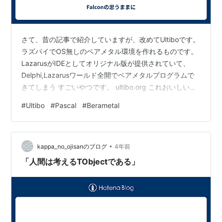
さて、昔の記事で紹介していますが、改めてUltiboです。
ラズパイでOS無しのベアメタル環境を作れるものです。
LazarusがIDEとしてオリジナル版が提供されていて、
Delphi,Lazarusワールド全開でベアメタルプログラムで
きてしまう すごいやつです。 ultibo.org これおいしい
の？なんですが、Arduino使っている人は 基本はスケッ
#
Ultibo
#
Pascal
#
Berametal
チを書いて走らせていると思いますが、それを ラズパイ
でやる感じです（あってます？） それでも低レベルのと
ころはライブラリでがっちりやってくれるので 動かした
•
いプログラムに集中できます。 OSのブートなんていらな
kappa_no_ojisanのブログ
4年前
いや、やりたい機能だけ動いてく…
「人間は考えるTObjectである」