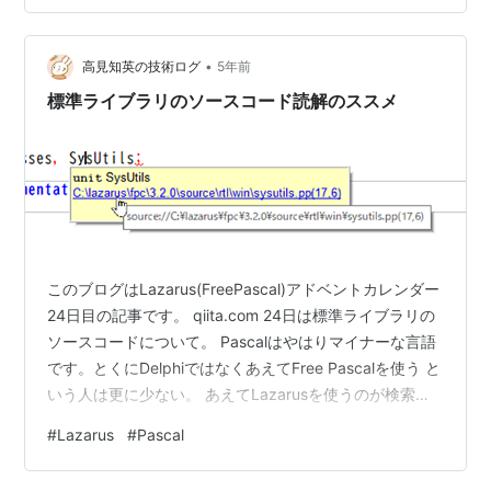
使うくらいのことしかないのかな と思います。 とくにプ
ログラミングにおいて「検索ができない」というのは結
•
構致命的。 もちろん自分が複数言語を使えれば他の言語
高見知英の技術ログ
5年前
で書かれたノウハウ記事をPas…
標準ライブラリのソースコード読解のススメ
このブログはLazarus(FreePascal)アドベントカレンダー
24日目の記事です。 qiita.com 24日は標準ライブラリの
ソースコードについて。 Pascalはやはりマイナーな言語
です。とくにDelphiではなくあえてFree Pascalを使う と
いう人は更に少ない。 あえてLazarusを使うのが検索に
余計なものが引っかからない(というより読める情報が何
#
Lazarus
#
Pascal
も引っかからない)というくらいとにかく情報が少ない。
そんな中なのでとりあえず動作しているということが確