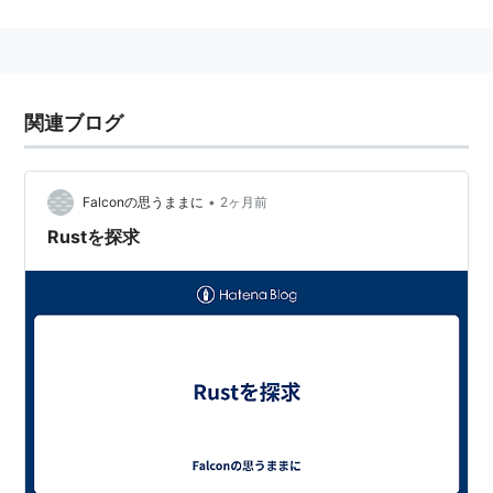
歴史
1960年代はコンパイラ研究が全盛期であり、とくにヨ
ーロッパでは生成言語理論の研究に基づく、数理的に厳
関連ブログ
密なコンピューター言語への傾斜が多分にあった。これ
は米国のFortran/Cobolといった「実践的な」あるいは
悪く言えば「便利ならいいじゃん」という動きへの反動
•
Falconの思うままに
2ヶ月前
だった。Algolを中心に発達したこの動きは最終的にプ
Rustを探求
ログラミング言語研究の集大成となるAlgol68を生むに
いたったが、あまりに巨大すぎて常軌を逸していたため
普及しなかった。Niklaus Wirthはそれまで小規模処理
系をいくつか作っていたが、PascalはAlgol68への明確
なアンチティーゼとして多分に研究的な意味も含めて開
発された。WirthはETHの教授だったため、教育用に使
ったのも事実である。