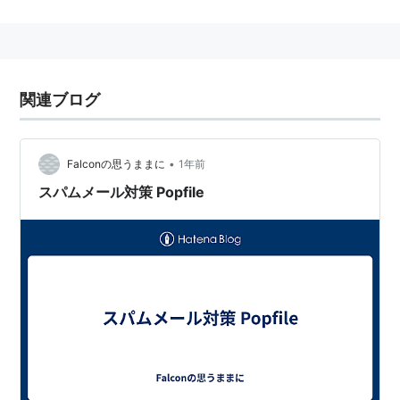
GPL に基づいたオープンソースソフトウェア。
インストールは簡単で、例えば分類ルールの作成といっ
た面倒な設定は必要ない。
関連ブログ
ベイジアン（bayesian）、ベイズ（bayes）、ナイーブ
ベイズ（naive bayes）ってなんですか？
•
Falconの思うままに
1年前
（中に、POPFile はどのようにしてメールを分類してい
スパムメール対策 Popfile
るのか（How POPFile does email classification）の邦
訳あり）