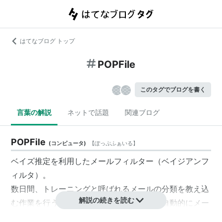
はてなブログ トップ
POPFile
このタグでブログを書く
言葉の解説
ネットで話題
関連ブログ
POPFile
(
コンピュータ
)
【
ぽっぷふぁいる
】
ベイズ推定を利用したメールフィルター（ベイジアンフ
ィルタ）。
数日間、トレーニングと呼ばれるメールの分類を教え込
解説の続きを読む
む作業を行うと、あとはかなり高い精度で自動的にメー
ルの振り分け作業をこなしてくれるようになる。