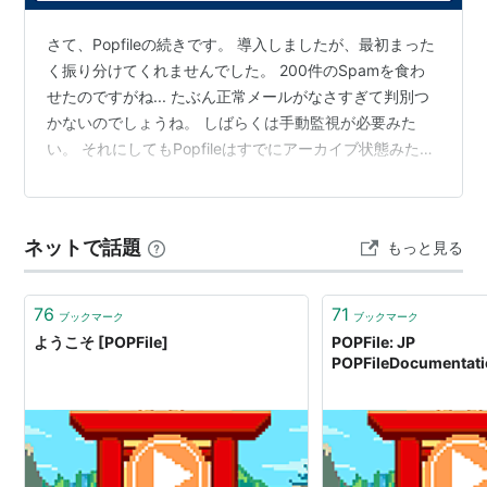
さて、Popfileの続きです。 導入しましたが、最初まった
く振り分けてくれませんでした。 200件のSpamを食わ
せたのですがね... たぶん正常メールがなさすぎて判別つ
かないのでしょうね。 しばらくは手動監視が必要みた
い。 それにしてもPopfileはすでにアーカイブ状態みたい
感じですね。 開発は止まっている。 でも環境と設定はい
い感じです。 ローカル側のヘッダ振り分けで迷惑メール
ホルダー行きになるので、 とても便利です。 設定もVPN
ネットで話題
もっと見る
経由でクラウドサーバーへアクセスしてWebインターフ
ェイスなので どこからも設定できてとても便利です。
2011年が最終更新ですが、先を行ってましたね。（笑…
76
71
ブックマーク
ブックマーク
ようこそ [POPFile]
POPFile: JP
POPFileDocumentati