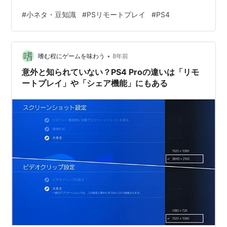
う キー割り当て表 PS4 PC 方向キー 矢印キー（←、↓、
#
小ネタ・豆知識
#
PSリモートプレイ
#
PS4
↑、→キー） ○ボタン Enterキー ×ボタン Escキー □ボ
タン - △ボタン - L1ボタン - L2ボタン - L3ボタン - R1ボ
タン - R2ボタン - R3ボタン - OPTIONSボタン 画面下部
•
にマウスカーソルを合わせると出てくるツールバーの
嗜む程にゲームを味わう
8年前
[OP…
意外と知られていない？PS4 Proの違いは「リモ
ートプレイ」や「シェア機能」にもある