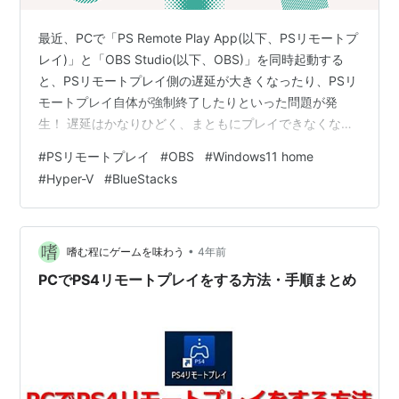
最近、PCで「PS Remote Play App(以下、PSリモートプ
レイ)」と「OBS Studio(以下、OBS)」を同時起動する
と、PSリモートプレイ側の遅延が大きくなったり、PSリ
モートプレイ自体が強制終了したりといった問題が発
生！ 遅延はかなりひどく、まともにプレイできなくなり
ました。。 それを何とか解決できたので、今回はその対
#
PSリモートプレイ
#
OBS
#
Windows11 home
処法を書いていきます。 ※この対処法が正しいのかはよ
#
Hyper-V
#
BlueStacks
くわかりません。が、私自身が実際に試してみて改善で
きた方法です。そんなに変なことはしていないつもりで
すが、ご自身のPCで試される際は自己責任でお願い致し
ます。 発生した現象 解決できた方法 余談 私のPC環…
•
嗜む程にゲームを味わう
4年前
PCでPS4リモートプレイをする方法・手順まとめ