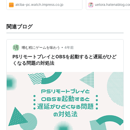
akiba-pc.watch.impress.co.jp
uetora.hatenablog.c
関連ブログ
•
嗜む程にゲームを味わう
4年前
PSリモートプレイとOBSを起動すると遅延がひど
くなる問題の対処法