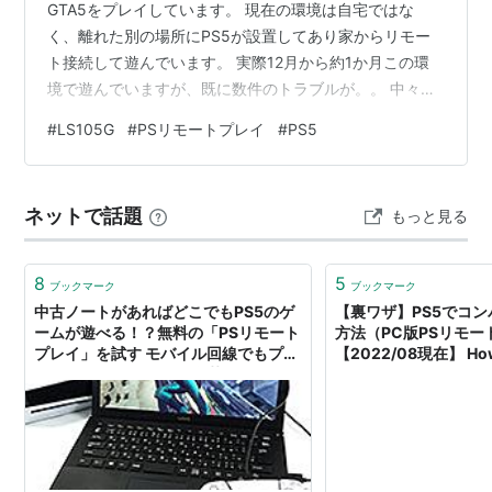
GTA5をプレイしています。 現在の環境は自宅ではな
く、離れた別の場所にPS5が設置してあり家からリモー
ト接続して遊んでいます。 実際12月から約1か月この環
境で遊んでいますが、既に数件のトラブルが。。 中々解
決策も見つからないので愚痴みたいになってしまってい
#
LS105G
#
PSリモートプレイ
#
PS5
ますが、記載します。
ネットで話題
もっと見る
8
5
ブックマーク
ブックマーク
中古ノートがあればどこでもPS5のゲ
【裏ワザ】PS5でコ
ームが遊べる！？無料の「PSリモート
方法（PC版PSリモー
プレイ」を試す モバイル回線でもプレ
【2022/08現在】 How
イOK、2コアCPUでも負荷は軽め text
converters on PS5 (
by 佐藤岳大
Remote Play) -
きりゲーム研究所（Uetora
Game Kenkyusy
@ue_tora】