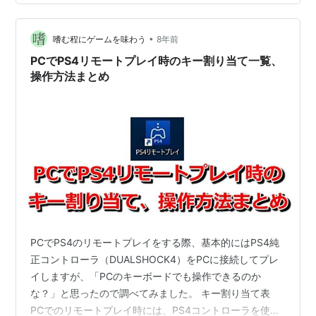
きたいと思います。 ちなみに、PS4付属のイヤホンマイ
クでボイスチャットする方法はこちら↓ light-
•
gamer.com 原因：PCの設定でマイクへのアクセス許可
嗜む程にゲームを味わう
8年前
を全OFFにしていた PS4リモートプレイでPC内蔵マイク
PCでPS4リモートプレイ時のキー割り当て一覧、
を使えるようにする手…
操作方法まとめ
PCでPS4のリモートプレイをする際、基本的にはPS4純
正コントローラ（DUALSHOCK4）をPCに接続してプレ
イしますが、「PCのキーボードでも操作できるのか
な？」と思ったので調べてみました。 キー割り当て表
PCでのリモートプレイ時には、PS4コントローラを使お