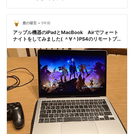
ないですか。 いつもブログを更新するのに使っているこ
のChromebook、実はAndroidアプリはインストールする
ことが出来るのです。 つまりChromebook1つ持って帰れ
•
ばどこでも家のPS4に接続して、いつもやっているPS4
鹿の寝言
5年前
のゲームが出来るということか。 そりゃ素晴…
アップル機器のiPadとMacBook Airでフォート
ナイトをしてみました( ＾∀＾)PS4のリモートプ
レイを使えばMacBook Airでゲームができます♪