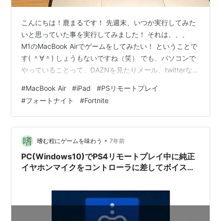
こんにちは！鹿まるです！ 先週末、いつか実行してみた
いと思っていた事を実行してみました！ それは、、、
M1のMacBook Airでゲームをしてみたい！ ということで
す( ＾∀＾) しょうもないですね（笑） でも、パソコンで
やっていることって、DAZNを見たりメール、twitterなど
のSNSをするくらいでした。 まさに宝の持ち腐れ(･_･;
#
MacBook Air
#
iPad
#
PSリモートプレイ
で、実は前からゲームをパソコンで出来ないか調べてい
#
フォートナイト
#
Fortnite
たんですが、PS4をパソコンに転送して遊ぶことができ
る方法があって、それをやってみました♪ まぁ結果は問題
なくやることが出来ました♪ 出オチですが、必要なものの
紹介ややってみた感想を書きたいと思います♪…
•
嗜む程にゲームを味わう
7年前
PC(Windows10)でPS4リモートプレイ中に純正
イヤホンマイクをコントローラに差してボイスチ
ャットする方法