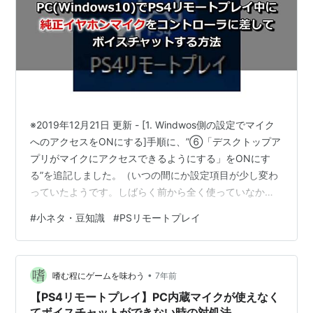
※2019年12月21日 更新 - [1. Windwos側の設定でマイク
へのアクセスをONにする]手順に、”⑥「デスクトップア
プリがマイクにアクセスできるようにする」をONにす
る”を追記しました。（いつの間にか設定項目が少し変わ
っていたようです。しばらく前から全く使っていなかっ
たので気づきませんでした m(_ _)m）
#
小ネタ・豆知識
#
PSリモートプレイ
PC（Windows10）でPS4リモートプレイ中にPC内蔵マ
イクを利用する方法は以前の記事で書きましたが、今回
はPS4本体に付属している純正のイヤホンマイク（モノ
•
ラルヘッドセット）をコントローラに差してボイスチャ
嗜む程にゲームを味わう
7年前
ットする方法を書いていきます。 （この記事の内容は、
【PS4リモートプレイ】PC内蔵マイクが使えなく
PCとPS…
てボイスチャットができない時の対処法