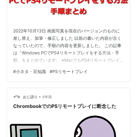
2022年10月13日 画面写真を現在のバージョンのものに
差し替え、加筆・修正しました 以前の書いた内容が古く
なっていたので、手順の内容を更新しました。 この記事
は「Windows PCでPS4リモートプレイをする方法・手
順」をまとめています。 ※MacでもPS4リモートプレイ
は可能ですが、私はMacを持っていません。なので、こ
#
小ネタ・豆知識
#
PSリモートプレイ
の記事は”Windows PC”での説明になります。 PCでの
PS4リモートプレイに必要なもの PS4の設定 [リモートプ
レイを有効にする]にチェックを付ける いつも使うPS4と
•
して登録する リモート側からスタンバイモード中のPS4
おじ語り
4年前
の電源を入れられるようにする PC側の…
ChrombookでのPSリモートプレイに断念した