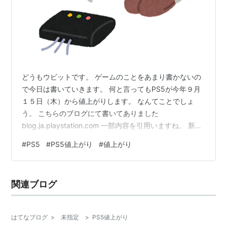
どうもウビットです。 ゲームのことをあまり書かないの
で今日は書いていきます。 何と言ってもPS5が今年９月
１５日（木）から値上がりします。 なんてことでしょ
う。 こちらのブログにて書いてありました
blog.ja.playstation.com 一部内容を引用いますね。 新し
い希望小売価格は以下の通りです。別途記述がない限
#
PS5
#
PS5値上がり
#
値上がり
り、即時適用となります。(＊1) 日本 (2022年9月15日
(木)より改定) PS5(Ultra HD Blu-rayディスクドライブ搭
載版)：60,478円(税込) PS5 デジタル・エディション：
関連ブログ
49,478円(税込) 欧州 PS5(Ultra HD Blu-rayデ…
はてなブログ
>
未指定
>
PS5値上がり