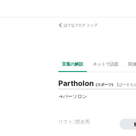
はてなブログ トップ
言葉の解説
ネットで話題
関
Partholon
(
スポーツ
)
【
ぱーそろ
→パーソロン
リスト::競走馬