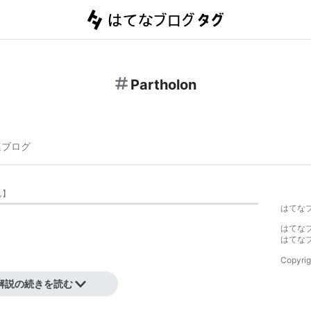
Partholon
連ブログ
ん
】
はてな
はてな
はてな
Copyrig
解説の続きを読む