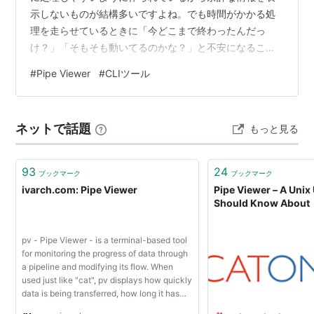
示しないものが結構多いですよね。でも時間がかかる処
理を走らせているときに「今どこまで終わったんだっ
け？」「そもそも動いてるのかな？」と不安になること
もしばしばあります。 そこで今回はなんでもかんでもプ
#
Pipe Viewer
#
CLIツール
ログレスバーを表示ができるpvコマンドを紹介します。
pvとは www.ivarch.com pvは「Pipe Viewer」の略で
す。あるコマンドとパイプでpvコマンドを繋ぐことでプ
ネットで話題
もっと見る
ログレスバーが表示できるようになります。進捗状況の
算出にはpvコマンドに渡されたデータ量とパイプを通過
したデ…
93
24
ブックマーク
ブックマーク
ivarch.com: Pipe Viewer
Pipe Viewer – A Unix 
Should Know About
pv - Pipe Viewer - is a terminal-based tool
for monitoring the progress of data through
a pipeline and modifying its flow. When
used just like "cat", pv displays how quickly
data is being transferred, how long it has
taken, how near to completion it is, and an