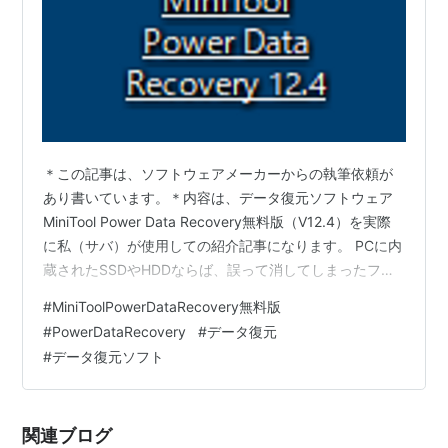
＊この記事は、ソフトウェアメーカーからの執筆依頼が
あり書いています。＊内容は、データ復元ソフトウェア
MiniTool Power Data Recovery無料版（V12.4）を実際
に私（サバ）が使用しての紹介記事になります。 PCに内
蔵されたSSDやHDDならば、誤って消してしまったファ
イルは「ごみ箱」から「元にもどす」ことができます
#
MiniToolPowerDataRecovery無料版
が、外付けのUSBフラッシュドライブや HDDの場合は
#
PowerDataRecovery
#
データ復元
「ごみ箱」は無く、一発で削除されてしまいます。 ま
#
データ復元ソフト
た、メディアそのものが破損したりすることは誰にでも
十分ありうる話です。 そういうトラブルに備え、データ
復元ソフトウェアは手元に置いておきたい一本だと思い
関連ブログ
ます…