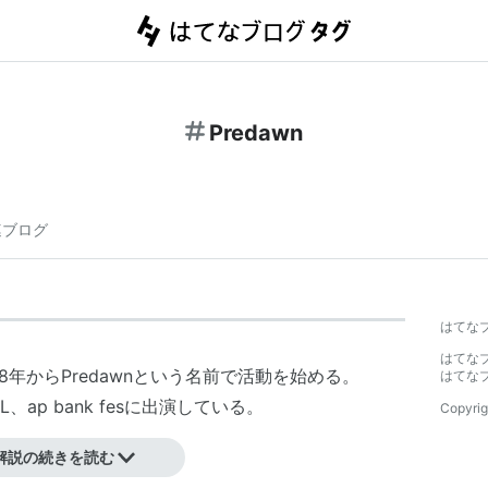
Predawn
連ブログ
はてな
はてな
8年からPredawnという名前で活動を始める。
はてな
VAL、ap bank fesに出演している。
Copyrig
解説の続きを読む