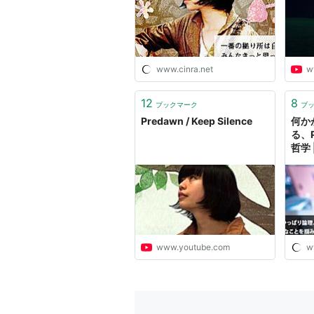
www.cinra.net
w
12
8
ブックマーク
ブ
Predawn / Keep Silence
何か
る、
哲学 |
www.youtube.com
w