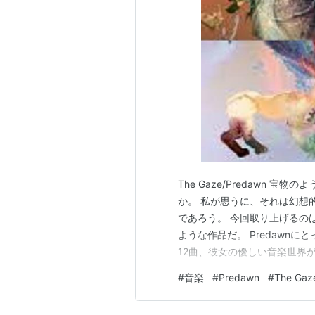
この商品を
The Gaze/Predawn
か。 私が思うに、それは幻想
であろう。 今回取り上げるの
ような作品だ。 Predawnに
12曲、彼女の優しい音楽世界
ロジェクトネームの通り、す
#
音楽
#
Predawn
#
The Gaz
が、今作では特に各楽曲のバ
る。 アコースティックなサウ