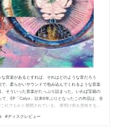
含むブログ (38件) を見る
 宝物のような音楽があるとすれば、それはどのような音だろう
的で、柔らかいサウンドで包み込んでくれるような音楽
は、そういった音楽がたっぷり詰まった、いわば宝箱の
とって、EP「Calyx」以来6年ぶりとなったこの作品は、全
がこれでもかと展開されている。 夜明け前を意味するプ
べてを包み込み癒すような歌声は以前からの魅力である
e
#
ディスクレビュー
ンドアレンジが素晴らしく、また曲調の幅も広がってい
ン…