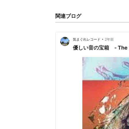
DISCOGRAPHY
10 minutes with Predawn
関連ブログ
手のなかの鳥
(2010.06.02)
A Golde
•
気まぐれレコード
2年前
アーティス
優しい音の宝箱 - The Ga
出版社/メ
発売日:
20
メディア:
クリック
:
この商品を
手のなか
アーティス
出版社/メ
発売日:
20
メディア:
購入
: 6人