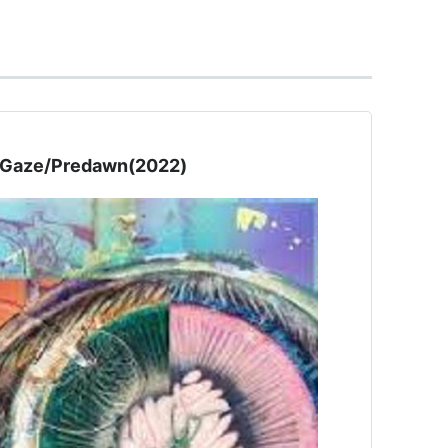
（自主制作CD-R）
n Wheel
ト:
Predawn
ze/Predawn(2022)
ーカー:
Pokhara Records / HIP LAND MUSIC
13/03/27
CD
 1回
含むブログ (14件) を見る
の鳥
ト:
Predawn
ーカー:
アールディーレコーズ
10/06/02
CD
クリック
: 50回