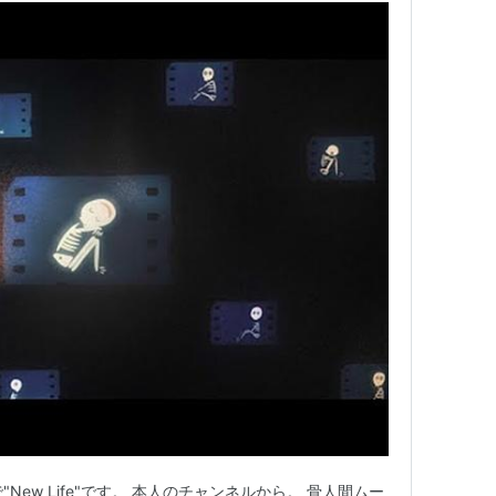
dawnで"New Life"です。 本人のチャンネルから。 骨人間ムー