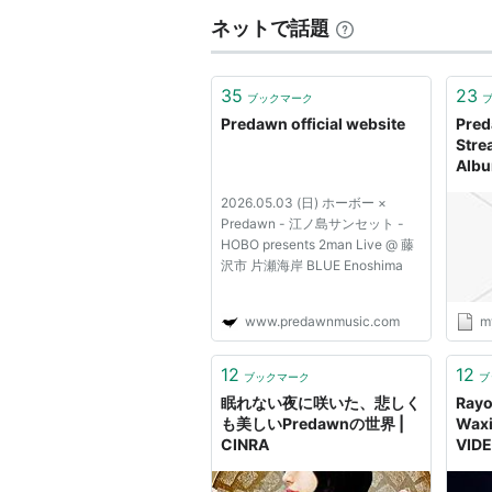
ネットで話題
35
23
ブックマーク
Predawn official website
Pred
Stre
Albu
Phot
2026.05.03 (日) ホーボー ×
Predawn - 江ノ島サンセット -
HOBO presents 2man Live @ 藤
沢市 片瀬海岸 BLUE Enoshima
www.predawnmusic.com
m
12
12
ブックマーク
ブ
眠れない夜に咲いた、悲しく
Rayo
も美しいPredawnの世界 |
Waxi
CINRA
VIDE