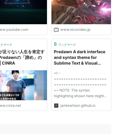
ww.youtube.com
www.nicovideo.jp
8
ックマーク
ブックマーク
が足りない人生を肯定す
Predawn A dark interface
Predawnの「諦め」の
and syntax theme for
 CINRA
Sublime Text & Visual
Studio Code.
<!--
======================
======================
== NOTE: The syntax
highlighting shown here might
not match exactly what you see
ww.cinra.net
jamiewilson.github.io
in your editor
======================
======================
===--> <html> <head> <meta
charset="utf-8"> <title>Jamie