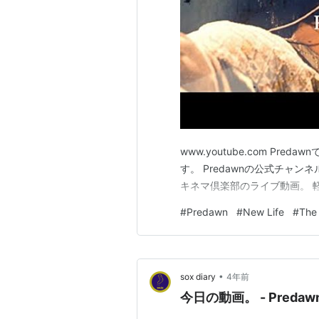
www.youtube.com Predawnで
す。 Predawnの公式チャンネルPok
キネマ倶楽部のライブ動画。 
#
Predawn
#
New Life
#
The
•
sox diary
4年前
今日の動画。 - Predawn /