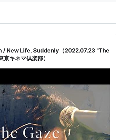
Wilson - Designer/Developer.
Stylesheets Corpus, Pre...
 New Life, Suddenly（2022.07.23 "The
ur @東京キネマ倶楽部）