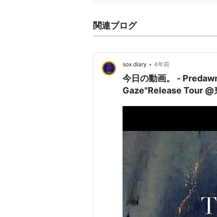
関連ブログ
•
sox diary
4年前
今日の動画。 - Predawn /
Gaze"Release To