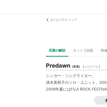
はてなブログ トップ
言葉の解説
ネットで話題
関
Predawn
(
音楽
)
【
ぷりどーん
】
シンガー・ソングライター。
清水美和子のソロ・ユニット。200
2009年夏にはFUJI ROCK FESTI