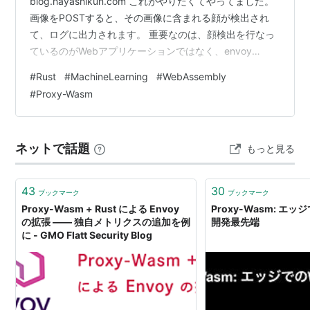
blog.hayashikun.com これがやりたくてやってました。
画像をPOSTすると、その画像に含まれる顔が検出され
て、ログに出力されます。 重要なのは、顔検出を行なっ
ているのがWebアプリケーションではなく、envoy
proxyのwasmのfilterだということです。 リポジトリは前
#
Rust
#
MachineLearning
#
WebAssembly
回と同じで、諸々はproxy-wasmのディレクトリに入っ
#
Proxy-Wasm
ています。 github.com appはpythonのwebサーバー
で、データのサイズを返すだけです。 docker-compose
up をすれば、appとenvoyが立ち上…
ネットで話題
もっと見る
43
30
ブックマーク
ブックマーク
Proxy-Wasm + Rust による Envoy
Proxy-Wasm: エ
の拡張 ―― 独自メトリクスの追加を例
開発最先端
に - GMO Flatt Security Blog