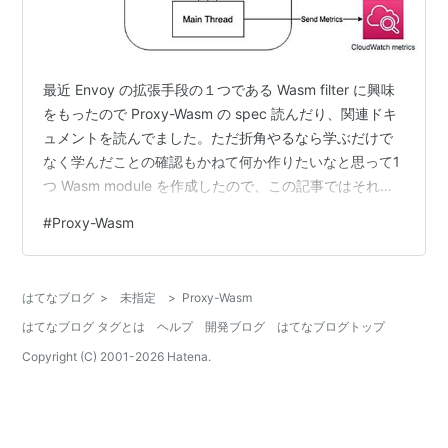
最近 Envoy の拡張手段の１つである Wasm filter に興味
をもったので Proxy-Wasm の spec 読んだり、関連ドキ
ュメントを読んでました。ただ折角やるなら学ぶだけで
なく学んだことの確認もかねて何か作りたいなと思って1
つ Wasm module を作成したので、この記事ではそれを
紹介します。また作成した Wasm module を Istio 上で動
#
Proxy-Wasm
かすところも書くのですが、それは次回書きます。 ※ も
し内容が間違っていたら @hatappi で教えていただける
と嬉しいです！ 作ったもの 何かを作ると決めたもののあ
はてなブログ
>
未指定
>
Proxy-Wasm
まり良いネタが思いつかず悩んだ末に今回はリクエス
はてなブログ タグとは
ヘルプ
開発ブログ
はてなブログトップ
ト・レス…
Copyright (C) 2001-
2026
Hatena.