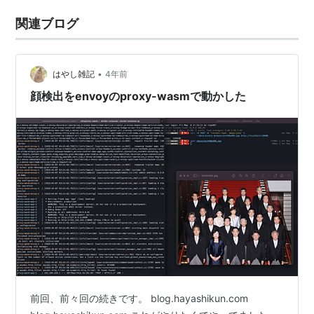
関連ブログ
•
はやし雑記
4年前
顔検出をenvoyのproxy-wasmで動かした
前回、前々回の続きです。 blog.hayashikun.com