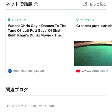
ネットで話題
もっと見る
と上手くならないという言葉。ならば宅内でできるパタ
ーの練習を地道にやろうと、そしてどうせなら動画に撮
ってそれをYoutubeに上げて、打…
8
6
ブックマーク
ブックマーク
Watch: Chris Gayle Dances To The
Greatest putt-putt sh
Tune Of 'Lutt Putt Gaya' Of Shah
Rukh Khan's Dunki Movie - The
Cricket Lounge
thecricketlounge.com
www.youtube.com
関連ブログ
はてなブログ
>
スポーツ
>
putt