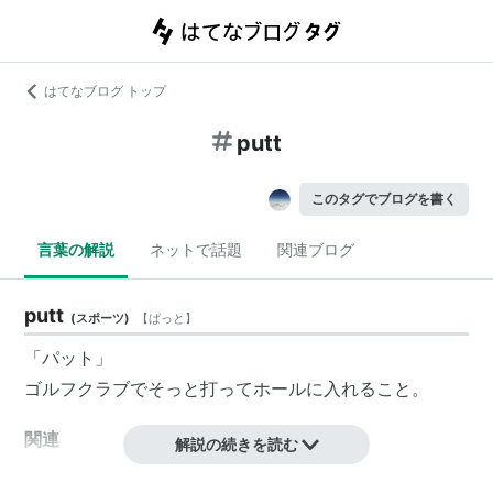
はてなブログ トップ
putt
このタグでブログを書く
言葉の解説
ネットで話題
関連ブログ
putt
(
スポーツ
)
【
ぱっと
】
「
パット
」
ゴルフクラブ
でそっと打って
ホール
に入れること。
関連
解説の続きを読む
putter
（
パター
）、
put