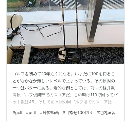
ゴルフを初めて20年近くになる。いまだに100を切るこ
とがなかなか難しいレベルで止まっている。その原因の
一つはパターにある。端的な例としては、前回の軽井沢
高原ゴルフ倶楽部でのスコアだ。この時は110で回ってパ
ット数は45。そして前々回の同ゴルフ場でのスコアは
104で回ってパッと数は39。スコアの差はパッと数の差
#
golf
#
putt
#
練習動画
#
目指せ100切り
#
宅内練習
だった。 さて、こういうことになることを予期していた
のか、今年、パターのグリップを変え、気分一新してい
たところ、そして、ゴルフ仲間の小林さんの練習しない