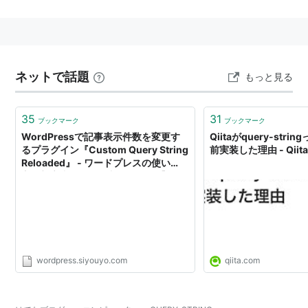
ブラリを持っていることが多い。
この単語が日記に出てくる人は、きっとCGIをちょっと
深いところまでいじろうとしているのでしょう。
ネットで話題
もっと見る
35
31
ブックマーク
ブックマーク
WordPressで記事表示件数を変更す
Qiitaがquery-str
るプラグイン『Custom Query String
前実装した理由 - Qiit
Reloaded』 - ワードプレスの使い
方！初心者めっちゃ入門ガイド【ハイ
パー】
wordpress.siyouyo.com
qiita.com