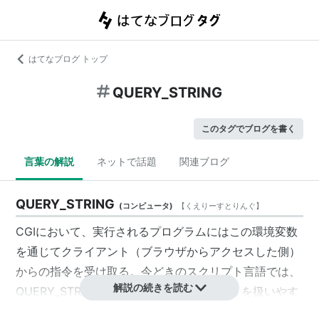
はてなブログ トップ
QUERY_STRING
このタグでブログを書く
言葉の解説
ネットで話題
関連ブログ
QUERY_STRING
(
コンピュータ
)
【
くえりーすとりんぐ
】
CGIにおいて、実行されるプログラムにはこの
環境変数
を通じてクライアント（ブラウザからアクセスした側）
からの指令を受け取る。今どきのスクリプト言語では、
解説の続きを読む
QUERY_STRING を自動的に解釈してクエリを扱いやす
い形（ハッシュ表、連想配列など）で返してくれるライ