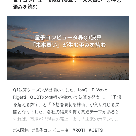
量子コンピュータ株Q1決算：「未来買い」が生む
歪みを読む
Q1決算シーズンが出揃いました。IonQ・D-Wave・
Rigetti・QUBTの4銘柄が相次いで決算を発表し、「予想
を超える数字」と「予想を裏切る株価」が入り混じる展
開となりました。各社の結果を貫く共通テーマがあると
すれば、市場が「現在の売上」より「未来のポテンシャ
ル」に価格をつけているという構造です。今週はその現
#
米国株
#
量子コンピュータ
#
RGTI
#
QBTS
実を、IonQの続報も含め3つのテーマで整理します。