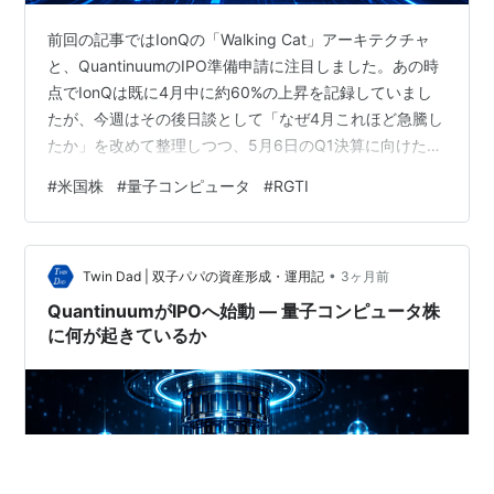
前回の記事ではIonQの「Walking Cat」アーキテクチャ
と、QuantinuumのIPO準備申請に注目しました。あの時
点でIonQは既に4月中に約60%の上昇を記録していまし
たが、今週はその後日談として「なぜ4月これほど急騰し
たか」を改めて整理しつつ、5月6日のQ1決算に向けた見
どころをお伝えします。合わせて、米国で「国家量子イ
#
米国株
#
量子コンピュータ
#
RGTI
ニシアティブ再授権法（H.R. 8462）」が下院委員会を通
過したという政策面の動きも取り上げます。 IonQ、4月
に56%急騰：決算前夜に知っておきたいこと 4月の
•
IonQ（ティッカー：IONQ）は、月間+56.5%という驚異
Twin Dad | 双子パパの資産形成・運用記
3ヶ月前
的な上昇を記録しました。米国株全体…
QuantinuumがIPOへ始動 — 量子コンピュータ株
に何が起きているか