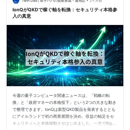
•
撃 6月22日の週、トランプ大統領は量子コンピュータに
Twin Dad | 双子パパの資産形成・運用記
2ヶ月前
関する行政令を2本署名しました。1本目は「2028年…
IonQがQKDで稼ぐ軸を転換：セキュリティ本格参
入の真意
今週の量子コンピュータ関連ニュースは、「戦略の転
換」と「政府マネーの本格投下」という2つの大きな動き
で整理できます。IonQは新型QKD製品を発表するととも
にアイルランドで初の商業展開を決め、収益の軸足をセ
キュリティへと本格移動させはじめました。一方でRigett