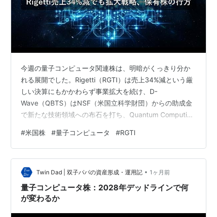
今週の量子コンピュータ関連株は、明暗がくっきり分か
れる展開でした。Rigetti（RGTI）は売上34%減という厳
しい決算にもかかわらず事業拡大を続け、D-
Wave（QBTS）はNSF（米国立科学財団）からの助成金
で新たな技術領域への布石を打ち、Quantum Computing
Inc.（QUBT）はM&Aで存在感を強めています。保有投資
#
米国株
#
量子コンピュータ
#
RGTI
家として、それぞれの動きを整理します。 Rigetti：売上
34%減でもバリュエーション論争と事業拡大が同時進行
Rigetti Computing（RGTI）の2025年通期決算では、売
•
上が前年比34%減少したことが明らかになりました。同
Twin Dad | 双子パパの資産形成・運用記
1ヶ月前
時に、ATM（アッ…
量子コンピュータ株：2028年デッドラインで何
が変わるか