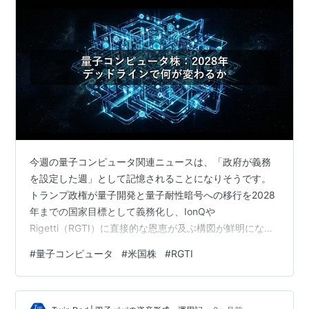
今週の量子コンピュータ関連ニュースは、「政府が義務
を設定した週」として記憶されることになりそうです。
トランプ政権が量子開発と量子耐性暗号への移行を2028
年までの国家目標として義務化し、IonQや
Rigetti（RGTI）に直接的な恩恵が及ぶ構図が鮮明になり
ました。一方でQuantum Computing Inc.（QUBT）は独
#
量子コンピュータ
#
米国株
#
RGTI
自の製造戦略で事業基盤を着実に固めています。今週の
動きを保有投資家として整理します。 トランプ行政令で
「2028年量子デッドライン」始動：IonQとRGTIへの直