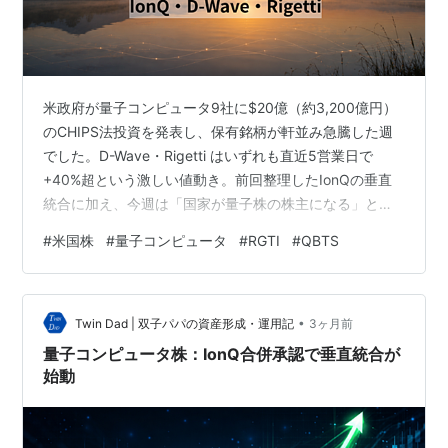
米政府が量子コンピュータ9社に$20億（約3,200億円）
のCHIPS法投資を発表し、保有銘柄が軒並み急騰した週
でした。D-Wave・Rigetti はいずれも直近5営業日で
+40%超という激しい値動き。前回整理したIonQの垂直
統合に加え、今週は「国家が量子株の株主になる」とい
う構造変化が加わりました。IonQのバリュエーション論
#
米国株
#
量子コンピュータ
#
RGTI
#
QBTS
争とQUBTの「9,000%増収でも選外」問題をあわせて整
理します。 米政府$20億CHIPS法投資：量子株に「国家
の太鼓判」 5月21〜22日、米商務省（Department of
•
Commerce）が量子コンピュータ分野に対してCHIPS・
Twin Dad | 双子パパの資産形成・運用記
3ヶ月前
科学法（CHIPS a…
量子コンピュータ株：IonQ合併承認で垂直統合が
始動