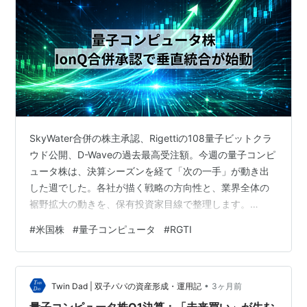
SkyWater合併の株主承認、Rigettiの108量子ビットクラ
ウド公開、D-Waveの過去最高受注額。今週の量子コンピ
ュータ株は、決算シーズンを経て「次の一手」が動き出
した週でした。各社が描く戦略の方向性と、業界全体の
裾野拡大の動きを、保有投資家目線で整理します。
IonQ：SkyWater合併が株主承認通過、垂直統合戦略が本
#
米国株
#
量子コンピュータ
#
RGTI
格始動 5月14日、SkyWater Technologyの株主がIonQと
の合併を承認しました。この投票通過を受けてIonQの株
価は当日15.1%急騰。前回の決算発表後（Q1売上755%
•
増）に「Sell the News（材料出尽くし）」で下落した株
Twin Dad | 双子パパの資産形成・運用記
3ヶ月前
が、今度はこの…