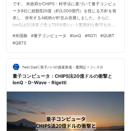
です。 米政府がCHIPS・科学法に基づいて量子コンピュ
ータ9社に総額$20億（約3,000億円）を投じる方針を発
表し、保有する4銘柄が軒並み急騰しました。さらに
IonQはQ1決算で売上755%増という驚異的な数字を出
し、SkyWater Technology買収の株主承認も通過。ニュ
#
米国株
#
量子コンピュータ
#
ionQ
#
RGTI
#
QUBT
ースが絶えない一ヶ月でした。 「これだけ材料が揃って
#
QBTS
上がらないはずがない」とは思いつつも、好決算でいっ
たん下落するという「あるある」展開もしっかり味わい
ました。量子株を保有しているとこういう体験が積み重
なりますね。 以下先月の記事になりますので、気になる
•
Twin Dad | 双子パパの資産形成・運用記
3ヶ月前
方は参照…
量子コンピュータ：CHIPS法20億ドルの衝撃と
IonQ・D-Wave・Rigetti