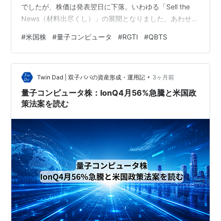
でしたが、株価は発表翌日に下落。いわゆる「Sell the
News（材料出尽くし）」の展開となりました。あわせ
て、SkyWater Technology買収の株主承認、D-Waveの
#
米国株
#
量子コンピュータ
#
RGTI
#
QBTS
量子優位性マイルストーン達成、QuantinuumのIPO申請
と、量子業界を揺るがすビッグニュースが相次いだ一週
間でした。 IonQ Q1決算：売上755%増も株価は下落、
•
「Sell the News」の現実 5月6日、IonQ（ティッカー：
Twin Dad | 双子パパの資産形成・運用記
3ヶ月前
IONQ）が…
量子コンピュータ株：IonQ4月56%急騰と米国政
策法案を読む