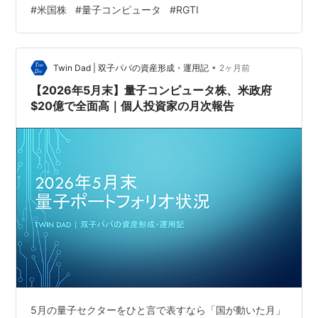
とD-Waveは、それぞれ米政府から最大1億ドルの資金調
#
米国株
#
量子コンピュータ
#
RGTI
達を同じ週に確保。量子業界への公的支援が一段と加速
していることを示しています。 IonQ：「量子コンピュー
タ会社」から「量子セキュリティ会社」へ 2026年6月17
•
日、IonQ（NYSE: IONQ）は「Clavis XG Multiplex」を
Twin Dad | 双子パパの資産形成・運用記
2ヶ月前
発表しました。QKD（Quantu…
【2026年5月末】量子コンピュータ株、米政府
$20億で全面高｜個人投資家の月次報告
5月の量子セクターをひと言で表すなら「国が動いた月」