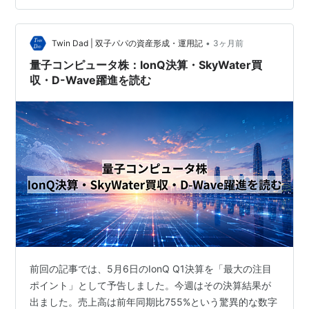
IonQ — 決算後の株価はどこへ、SkyWater統合が変える
もの 前回の記事でお伝えしたとおり、IonQは2026年Q1
•
に前年比755%増収という驚異的な数字を出しました。し
Twin Dad | 双子パパの資産形成・運用記
3ヶ月前
かし株価は発表翌日に下落。典型的な「Sell th…
量子コンピュータ株：IonQ決算・SkyWater買
収・D-Wave躍進を読む
前回の記事では、5月6日のIonQ Q1決算を「最大の注目
ポイント」として予告しました。今週はその決算結果が
出ました。売上高は前年同期比755%という驚異的な数字