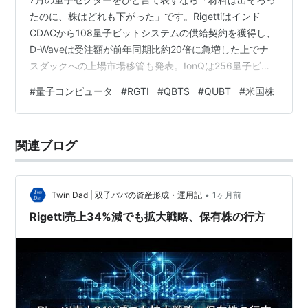
たのに、株はどれも下がった」です。Rigettiはインド
CDACから108量子ビットシステムの供給契約を獲得し、
D-Waveは受注額が前年同期比約20倍に急増した上でナ
スダックへの上場市場移管も発表。IonQは256量子ビッ
トシステムのロードマップで重要な節目を通過しまし
#
量子コンピュータ
#
RGTI
#
QBTS
#
QUBT
#
米国株
た。それでも保有4銘柄の株価は軒並み下落しており、6
月に続き「材料は良いのに株が下がる」を今月もしっか
り味わいました。 中でも一番の下げ役はIonQでした。
関連ブログ
QuantumBaselとの共同研究でAI処理のエネルギー効率を
示す成果を発表するなど話題性は豊富だったのですが、
月半ば…
•
Twin Dad | 双子パパの資産形成・運用記
1ヶ月前
Rigetti売上34%減でも拡大戦略、保有株の行方