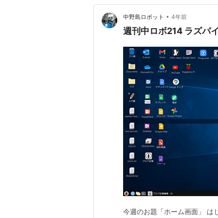
•
中野島ロボット
4年前
週刊中ロボ214 ラズ
今週のお題「ホーム画面」 は