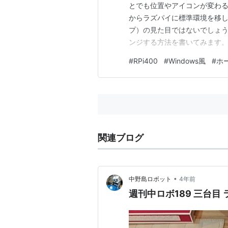
とでも位置やアイコンが変わる
からラズパイに標準環境を移
プ）の見た目ではないでしょう
ンジする方法を書いてみます。なおラ
いている所でマウスの右クリ
#
RPi400
#
Windows風
#
ホ
観の設定」ダイアログで見た目を
外観の設定ダイアログの「デ…
関連ブログ
•
中野島ロボット
4年前
週刊中ロボ189 三台目