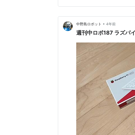
のインストールやらで結構大変
•
中野島ロボット
4年前
週刊中ロボ187 ラズパ