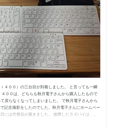
ｉ４００）の三台目が到着しました。 と言っても一瞬
ｉ４００は、どちらも秋月電子さんから購入したもので
れて戻らなくなってしまいました。 で秋月電子さんから
台で記念撮影をしたのでした。秋月電子さんにホームペー
日には代替品が届きました。 故障したラズパイは、中
を貼り付けて、着払いで返送しました。復旧作業
するのは再インストールやら電話認証やらデバイスドライバ