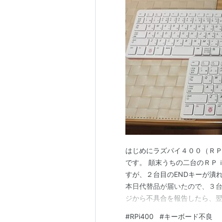
はじめにラズパイ４００（ＲＰ
です。 顛末うちの二台のＲＰ
すが、２台目のENDキーが潰
本日代替品が届いたので、３
ジから不具合を報告したら、翌
に入っていた宅急便の送付表
#
RPi400
#
キーボード不良
Windowsなら機種を変更