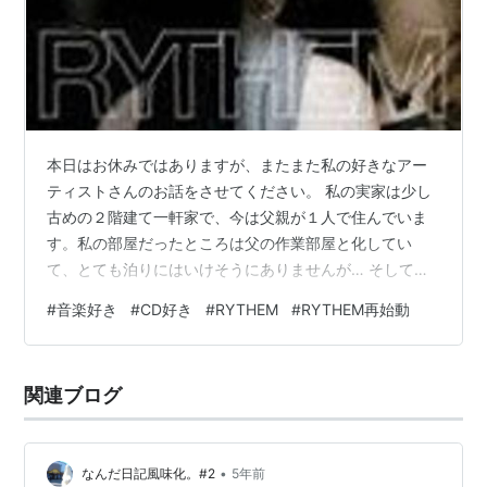
本日はお休みではありますが、またまた私の好きなアー
ティストさんのお話をさせてください。 私の実家は少し
古めの２階建て一軒家で、今は父親が１人で住んでいま
す。私の部屋だったところは父の作業部屋と化してい
て、とても泊りにはいけそうにありませんが… そして、
１階と２階にオーディオが常に置かれていました。今で
#
音楽好き
#
CD好き
#
RYTHEM
#
RYTHEM再始動
は需要のかなり少なくなっているMDとCD、ラジオが聞
くことのできる少し大きめの物です。料理をしている
時、掃除をするとき、勉強をするときなどなど。常に音
関連ブログ
楽が流れていました。その影響か、今でも家の中で何か
しらの音が鳴っていないと落ち着かなくてYouTubeやラ
イブ映像を常に流しています。 母はCDを大…
•
なんだ日記風味化。#2
5年前