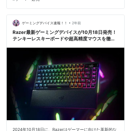
🎮 「Razer Viper V3 Pro Sentinels Edi…
•
ゲーミングデバイス速報！！
2年前
Razer最新ゲーミングデバイスが10月18日発売！
テンキーレスキーボードや超高精度マウスを徹底
解説
2024年10月18日に、Razerはゲーマーに向けた革新的な