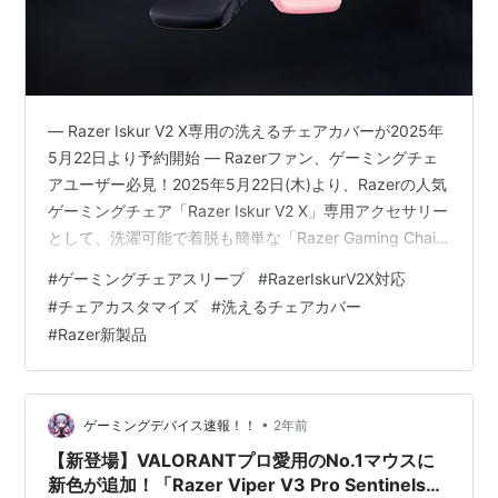
― Razer Iskur V2 X専用の洗えるチェアカバーが2025年
5月22日より予約開始 ― Razerファン、ゲーミングチェ
アユーザー必見！2025年5月22日(木)より、Razerの人気
ゲーミングチェア「Razer Iskur V2 X」専用アクセサリー
として、洗濯可能で着脱も簡単な「Razer Gaming Chair
Sleeves（レイザー ゲーミングチェアスリーブ）」の予
#
ゲーミングチェアスリーブ
#
RazerIskurV2X対応
約受付がスタートします。販売開始は2025年5月30日
#
チェアカスタマイズ
#
洗えるチェアカバー
(金)を予定。カラーは【Black/Green】と【Quartz
#
Razer新製品
Pink】の2色展開です。 ゲーミングチェアの見た目をリ
フレッシュしながら、日々の使用に…
•
ゲーミングデバイス速報！！
2年前
【新登場】VALORANTプロ愛用のNo.1マウスに
新色が追加！「Razer Viper V3 Pro Sentinels