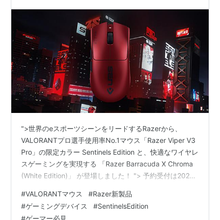
Edition」＆「Razer Barracuda X Chroma
(White Edition)」を予約受付中！
">世界のeスポーツシーンをリードするRazerから、
VALORANTプロ選手使用率No.1マウス「Razer Viper V3
Pro」の限定カラー Sentinels Edition と、快適なワイヤレ
スゲーミングを実現する 「Razer Barracuda X Chroma
(White Edition)」 が登場しました！ "> 予約受付は2024
年12月13日(金)からスタート。販売開始は2025年1月24
#
VALORANTマウス
#
Razer新製品
日(金)を予定しています。いち早く手に入れて、ゲーム体
#
ゲーミングデバイス
#
SentinelsEdition
験を次のレベルへと進化させましょう！ 🔥 注目ポイント
#
ゲーマー必見