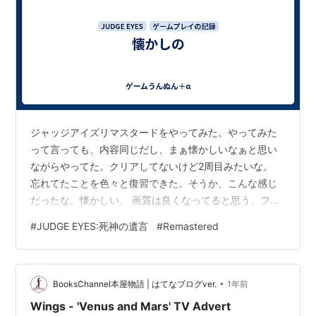
ジャッジアイズリマスタードをやってみた。やってみた
って言っても、内容同じだし、まぁ懐かしいなぁと思い
ながらやってた。クリアしてないけど2周目みたいな。
忘れてたことを色々と復習できた。そうか、こんな感じ
だったな。懐かしい。 画質は良くなってると思う。フレ
ームレートが上がって、滑らかになったと。個人的な感
#
JUDGE EYES:死神の遺言
#
Remastered
想です。もしかしたらPS4版とほとんど変わらないかも
しれない。ちゃんと比べてないので。おぼろげな記憶で
なんとなく比べたら、そうなのかもしれないなと。 しか
•
し安いよね。あのゲームがセール価格で1400円くらいで
BooksChannel本屋物語 | はてなブログver.
1年前
買えるって。PS5だけど。かなり前のゲームだけど。前
Wings - 'Venus and Mars' TV Advert