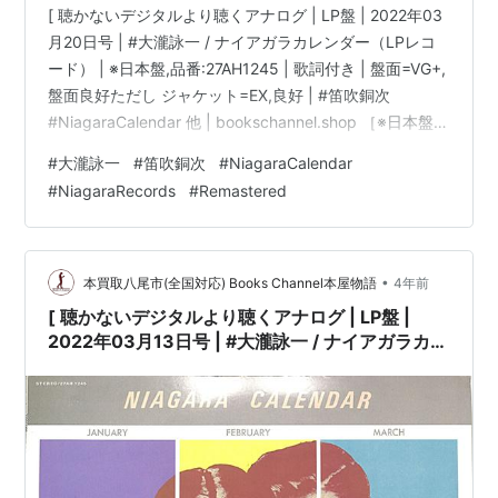
[ 聴かないデジタルより聴くアナログ | LP盤 | 2022年03
月20日号 | #大瀧詠一 / ナイアガラカレンダー（LPレコ
ード） | ※日本盤,品番:27AH1245 | 歌詞付き | 盤面=VG+,
盤面良好ただし ジャケット=EX,良好 | #笛吹銅次
#NiagaraCalendar 他 | bookschannel.shop ［※日本盤,
品番:27AH1245］［帯なし、歌詞付き］［盤面=VG+,盤
#
大瀧詠一
#
笛吹銅次
#
NiagaraCalendar
面良好ただし、盤面反れ］［ジャケット=EX,良好]［※保
#
NiagaraRecords
#
Remastered
護内袋を新品交換して配送致します］※［店舗併売の為、
時間差で売切れの場合がございます。何卒ご了承の上ご
注文をお願い申し上げます］…
•
本買取八尾市(全国対応) Books Channel本屋物語
4年前
[ 聴かないデジタルより聴くアナログ | LP盤 |
2022年03月13日号 | #大瀧詠一 / ナイアガラカレ
ンダー（LPレコード） | ※日本盤,品番:27AH1245
| 歌詞付き | 盤面=VG+,盤面良好ただし ジャケッ
ト=EX,良好 | #笛吹銅次 #NiagaraCalendar 他 |