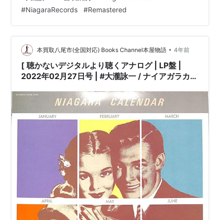
面良好ただし、盤面反れ］［ジャケット=EX,良好]［※保
#
NiagaraRecords
#
Remastered
護内袋を新品交換して配送致します］※［店舗併売の為、
時間差で売切れの場合がございます。何卒ご了承の上ご
注文をお願い申し上げます］…
•
本買取八尾市(全国対応) Books Channel本屋物語
4年前
[ 聴かないデジタルより聴くアナログ | LP盤 |
2022年02月27日号 | #大瀧詠一 / ナイアガラカレ
ンダー（LPレコード） | ※日本盤,品番:27AH1245
| 歌詞付き | 盤面=VG+,盤面良好ただし ジャケッ
ト=EX,良好 | #笛吹銅次 #NiagaraCalendar 他 |