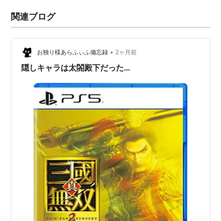
関連ブログ
•
お独り様あらふぃふ備忘録
2ヶ月前
隠しキャラは太閤殿下だった…