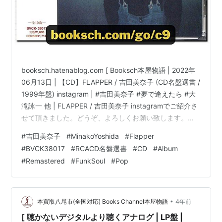
booksch.hatenablog.com [ Booksch本屋物語 | 2022年
06月13日 | 【CD】FLAPPER / 吉田美奈子 (CD名盤選書 /
1999年盤) instagram | #吉田美奈子 #夢で逢えたら #大
滝詠一 他 | FLAPPER / 吉田美奈子 instagramでご紹介さ
せて頂きました。どうぞ、よろしくお願い致します。
View this post on Instagram A post shared by
#
吉田美奈子
#
MinakoYoshida
#
Flapper
BooksChannel (@books_channel) www.instagram.com
#
BVCK38017
#
RCACD名盤選書
#
CD
#
Album
Check… 小室先生 #小室直樹 youtu.…
#
Remastered
#
FunkSoul
#
Pop
•
本買取八尾市(全国対応) Books Channel本屋物語
4年前
[ 聴かないデジタルより聴くアナログ | LP盤 |