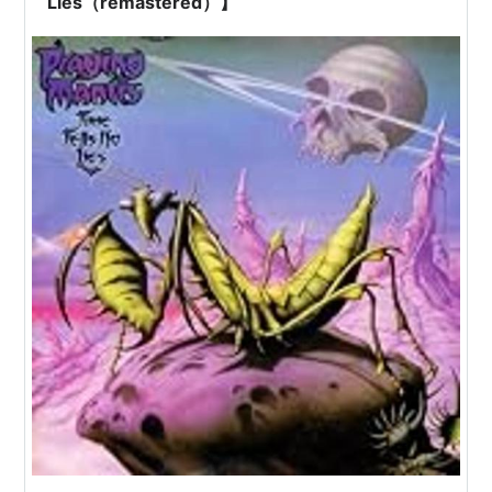
Lies（remastered）】