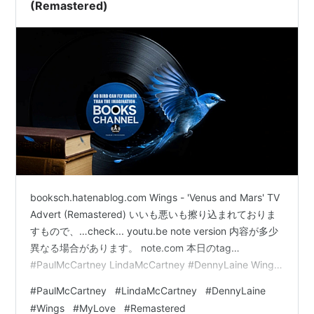
のゲームって言っても画質は負けてない…
(Remastered)
booksch.hatenablog.com Wings - 'Venus and Mars' TV
Advert (Remastered) いいも悪いも擦り込まれておりま
すもので、…check... youtu.be note version 内容が多少
異なる場合があります。 note.com 本日のtag…
#PaulMcCartney LindaMcCartney #DennyLaine Wings
#MyLove #VenusandMars #Remastered Books
#
PaulMcCartney
#
LindaMcCartney
#
DennyLaine
Channel 全てのサイトガイド booksch.com You meet
#
Wings
#
MyLove
#
Remastered