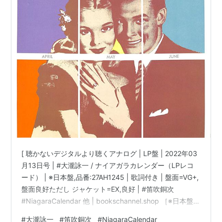
[ 聴かないデジタルより聴くアナログ | LP盤 | 2022年03
月13日号 | #大瀧詠一 / ナイアガラカレンダー（LPレコ
ード） | ※日本盤,品番:27AH1245 | 歌詞付き | 盤面=VG+,
盤面良好ただし ジャケット=EX,良好 | #笛吹銅次
#NiagaraCalendar 他 | bookschannel.shop ［※日本盤,
品番:27AH1245］［帯なし、歌詞付き］［盤面=VG+,盤
#
大瀧詠一
#
笛吹銅次
#
NiagaraCalendar