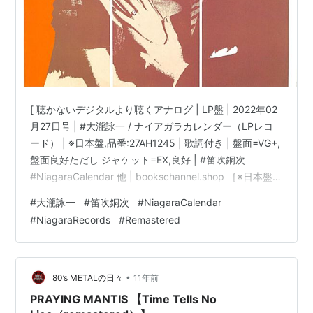
[ 聴かないデジタルより聴くアナログ | LP盤 | 2022年02
月27日号 | #大瀧詠一 / ナイアガラカレンダー（LPレコ
ード） | ※日本盤,品番:27AH1245 | 歌詞付き | 盤面=VG+,
盤面良好ただし ジャケット=EX,良好 | #笛吹銅次
#NiagaraCalendar 他 | bookschannel.shop ［※日本盤,
品番:27AH1245］［帯なし、歌詞付き］［盤面=VG+,盤
#
大瀧詠一
#
笛吹銅次
#
NiagaraCalendar
面良好ただし、盤面反れ］［ジャケット=EX,良好]［※保
#
NiagaraRecords
#
Remastered
護内袋を新品交換して配送致します］※［店舗併売の為、
時間差で売切れの場合がございます。何卒ご了承の上ご
注文をお願い申し上げます］…
•
80’s METALの日々
11年前
PRAYING MANTIS 【Time Tells No