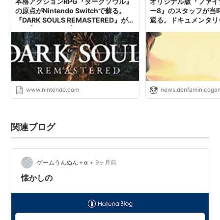
本格アクションRPG『ダークソウル』
オリジナル版『ファイ
の原点がNintendo Switchで蘇る。
ー8』のスタッフが当
『DARK SOULS REMASTERED』が発
返る。ドキュメンタリー
売。 | トピックス | Nintendo
FINAL FANTASY VIII
が公開
www.nintendo.com
news.denfaminicogam
関連ブログ
•
ゲームうんぬん＋α
9ヶ月前
懐かしの