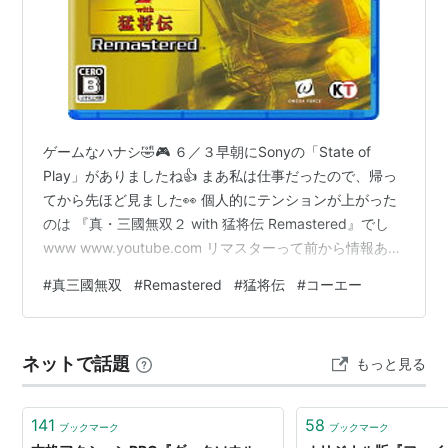
ゲームなハナシ🤣🎮 ６／３早朝にSonyの「State of
Play」がありましたね👍 まあ私は仕事だったので、帰っ
てから先ほど見ました👀 個人的にテンションが上がった
のは 『真・三國無双２ with 猛将伝 Remastered』でし
www www.youtube.com リマスターって前から情報あっ
たの？ 私は初耳だわ🤣 初めて触った「三国無双」は格闘
#
真三國無双
#
Remastered
#
猛将伝
#
コーエー
ゲーでした🥊(笑) 何か条件をクリアすると隠しキャラが
出現する、てんで頑張って出てきたのが秀吉🐒だった……
気がする……多分……もうウロオボエ(爆) 「真・～」で劇
ネットで話題
もっと見る
的な変貌を遂げたよね😉 改めて振り返ると無双シリーズ
の大きな転機だろうな～ と…
141
58
ブックマーク
ブックマーク