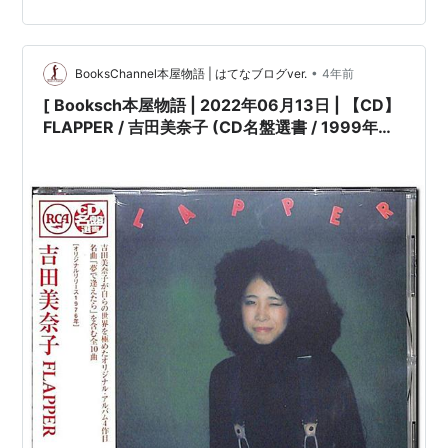
BooksChannel 八尾市…
•
BooksChannel本屋物語 | はてなブログver.
4年前
[ Booksch本屋物語 | 2022年06月13日 | 【CD】
FLAPPER / 吉田美奈子 (CD名盤選書 / 1999年盤)
instagram | #吉田美奈子 #夢で逢えたら #大滝詠
一 他 |