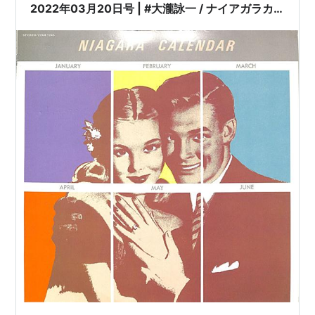
2022年03月20日号 | #大瀧詠一 / ナイアガラカ
レンダー（LPレコード） | ※日本盤,品
番:27AH1245 | 歌詞付き | 盤面=VG+,盤面良好た
だし ジャケット=EX,良好 | #笛吹銅次
#NiagaraCalendar 他 |