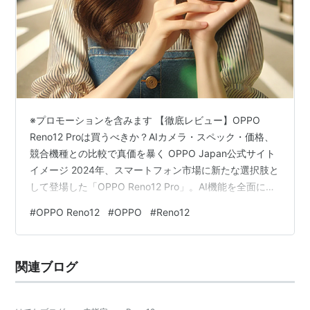
※プロモーションを含みます 【徹底レビュー】OPPO
Reno12 Proは買うべきか？AIカメラ・スペック・価格、
競合機種との比較で真価を暴く OPPO Japan公式サイト
イメージ 2024年、スマートフォン市場に新たな選択肢と
して登場した「OPPO Reno12 Pro」。AI機能を全面に押
し出し、特にポートレート撮影に強みを持つカメラシス
#
OPPO Reno12
#
OPPO
#
Reno12
テム、そしてスリムで洗練されたデザインが特徴のミッ
ドレンジスマートフォンです。しかし、このスマートフ
ォンを検討する上で、絶対に知っておかなければならな
関連ブログ
い重要な事実があります。それは、日本国内では公式に
販売されておらず、さらに海外で販売されているモデ
ル…