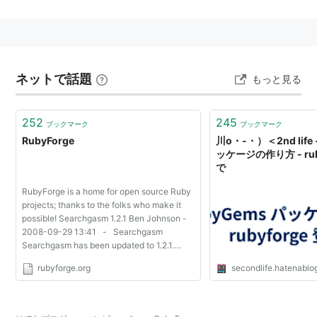
ネットで話題
もっと見る
252
245
ブックマーク
ブックマーク
RubyForge
川o・-・）＜2nd life 
ッケージの作り方 - rub
で
RubyForge is a home for open source Ruby
projects; thanks to the folks who make it
possible! Searchgasm 1.2.1 Ben Johnson -
2008-09-29 13:41 - Searchgasm
Searchgasm has been updated to 1.2.1.
Searchgasm is object based ActiveRecord
rubyforge.org
secondlife.hatenablog
searching, ordering, pagination, and more!
More information i...