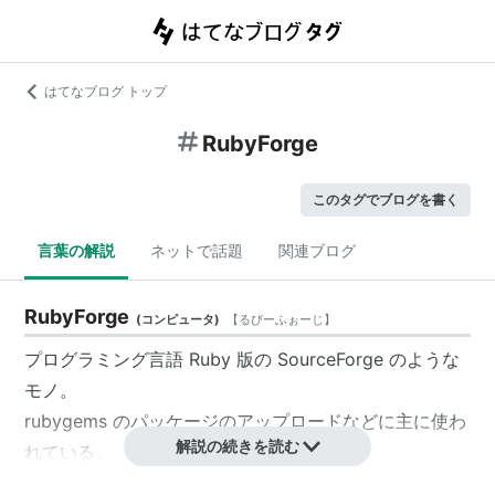
はてなブログ トップ
RubyForge
このタグでブログを書く
言葉の解説
ネットで話題
関連ブログ
RubyForge
(
コンピュータ
)
【
るびーふぉーじ
】
プログラミング言語 Ruby 版の SourceForge のような
モノ。
rubygems のパッケージのアップロードなどに主に使わ
解説の続きを読む
れている。