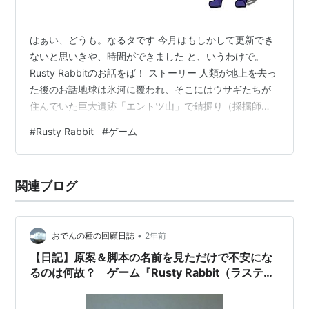
はぁい、どうも。なるタです 今月はもしかして更新でき
ないと思いきや、時間ができました と、いうわけで。
Rusty Rabbitのお話をば！ ストーリー 人類が地上を去っ
た後のお話地球は氷河に覆われ、そこにはウサギたちが
住んでいた巨大遺跡「エントツ山」で錆掘り（採掘師の
ようなもの）をしていた主人公スタンプそこで「BB団」
#
Rusty Rabbit
#
ゲーム
と名乗る錆掘りチームに出会い、深部へ挑む事になる 道
中、そこらかしこに点在していた記録端末から、別れて
しまった娘のものと思われる記録を発見するどこには娘
関連ブログ
の危機を暗示していたり、潜れば潜るほど、世界の真実
も明らかになっていく スタンプは遺跡の奥深くへと潜る
こととなる アクション性 …
•
おでんの種の回顧日誌
2年前
【日記】原案＆脚本の名前を見ただけで不安にな
るのは何故？ ゲーム『Rusty Rabbit（ラステ
ィ・ラビット）』発売日決定！！