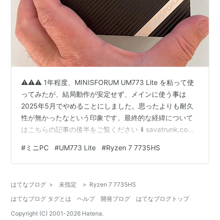
⚠️⚠️⚠️ 1年程度、MINISFORUM UM773 Lite を粘って使
ってみたが、結局動作が安定せず、メインに使う事は
2025年5月でやめることにしました。思ったよりも耐久
性が無かったなという印象です。最終的な経緯について
はこちらの記事の後半をご覧ください ⬇️ savatrunk.com
これまで2016年に買ったPCをメインで使っていました。
#
ミニPC
#
UM773 Lite
#
Ryzen 7 7735HS
もう8年も経ってしまいましたが、当時かなり良いスペッ
クのものを買っていたので、まだまだ壊れるまで使おう
かと思っていました。ところがこのPCは、CPUが intel
はてなブログ
>
未指定
>
Ryzen 7 7735HS
Core i7-6700K であるために Windows11にアップデート
はてなブログ タグとは
ヘルプ
開発ブログ
はてなブログトップ
できま…
Copyright (C) 2001-
2026
Hatena.