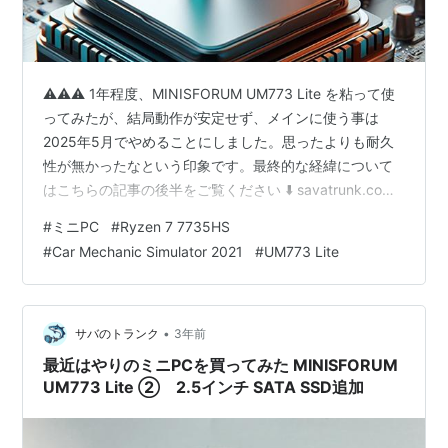
⚠️⚠️⚠️ 1年程度、MINISFORUM UM773 Lite を粘って使
ってみたが、結局動作が安定せず、メインに使う事は
2025年5月でやめることにしました。思ったよりも耐久
性が無かったなという印象です。最終的な経緯について
はこちらの記事の後半をご覧ください ⬇️ savatrunk.com
2024年1月に、最近はやりのミニPC を買いました。 買
#
ミニPC
#
Ryzen 7 7735HS
ったのは、MINISFORUM UM773 Lite 本当に手のひらサ
#
Car Mechanic Simulator 2021
#
UM773 Lite
イズです。サイズ：幅127mm × 奥行き128mm × 高さ
47mm / 約600g ⬇️ ①の紹介記事 ⬇️ ②の 2.5インチSATA
SSDの追加記事に続いて 今回…
•
サバのトランク
3年前
最近はやりのミニPCを買ってみた MINISFORUM
UM773 Lite ② 2.5インチ SATA SSD追加