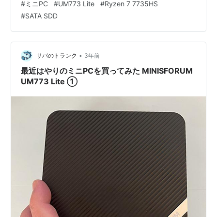
#
ミニPC
#
UM773 Lite
#
Ryzen 7 7735HS
UM773 Lite を買いました。①の紹介記事 ⬇️ に続いて、
#
SATA SDD
今回は 2.5インチSATA SSDの追加です。 2.5インチSATA
SSD 取り付け まとめ 2.5インチSATA SSD 取り付け 四隅
にゴム足があり、それをはがす…
•
サバのトランク
3年前
最近はやりのミニPCを買ってみた MINISFORUM
UM773 Lite ①