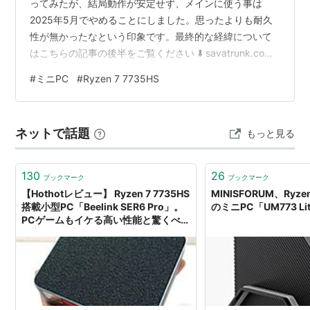
ってみたが、結局動作が安定せず、メインに使う事は
2025年5月でやめることにしました。思ったよりも耐久
性が無かったなという印象です。最終的な経緯について
はこちらの記事の後半をご覧ください ⬇️ savatrunk.com
今年（2024年）1月に「MINISFORUM UM773 Lite」と
#
ミニPC
#
Ryzen 7 7735HS
いうミニPCを買いました。 この機種をなぜ選んだかにつ
いて、その経緯とデータを示しておくことで、今ミニPC
の購入を考えている方の参考になるかもしれないと思
ネットで話題
もっと見る
い、記事にまとめてみました。 ①,②からの続きです。
⬇️ ①で3つのメーカ…
130
26
ブックマーク
ブックマーク
【Hothotレビュー】 Ryzen 7 7735HS
MINISFORUM、Ryze
搭載小型PC「Beelink SER6 Pro」。
のミニPC「UM773 Li
PCゲームもイケる高い性能と驚くべき
静音性を両立