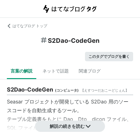
はてなブログ トップ
S2Dao-CodeGen
このタグでブログを書く
言葉の解説
ネットで話題
関連ブログ
S2Dao-CodeGen
(
コンピュータ
)
【
えすつーだおこーどじぇん
】
Seasar プロジェクトが開発している S2Dao 用のソー
スコードを自動生成するツール。
テーブル定義書をもとに Dao、Dto、dicon ファイル、
解説の続きを読む
SQL ファイルを出力する。