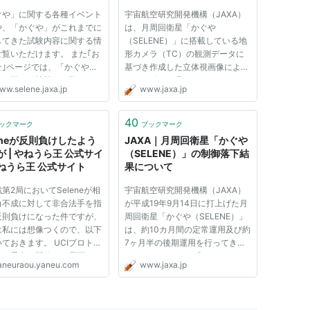
光がアングロ・オーストラリアン天文台により観測
の確認について
ぐや」に関する各種イベント
宇宙航空研究開発機構（JAXA）
や、「かぐや」がこれまでに
は、月周回衛星「かぐや
してきた試験内容に関する情
（SELENE）」に搭載している地
覧いただけます。 また｢お
形カメラ（TC）の観測データに
せ｣ページでは、「かぐや」
基づき作成した立体視画像によ
の後一ヶ月ほど行なわれる予定であり、運用終了後も
する様々な情報をご覧いただ
り、アポロ15号※1のエンジンの
ww.selene.jaxa.jp
www.jaxa.jp
とみられている。
す。 月探査衛星かぐやで取
噴射によって生じた「ハロー」と
たミッションデータを、３Ｄ
呼ばれる噴射跡と考えられるもの
上で意のままに表示すること
を確認しました。 この画像は、
40
ックマーク
ブックマーク
る「かぐや３Ｄムーンナ...
平成20年2月24日に地形カメラが
leneが反則負けしたよう
JAXA｜月周回衛星「かぐや
アポロ15号の着陸...
が | やねうら王 公式サイ
（SELENE）」の制御落下結
ねうら王 公式サイト
果について
第2局においてSeleneが相
宇宙航空研究開発機構（JAXA）
角不成に対して非合法手を指
が平成19年9月14日に打上げた月
反則負けになった件ですが、
周回衛星「かぐや（SELENE）」
は私には想像つくので、以下
は、約10カ月間の定常運用及び約
ておきます。 UCIプロトコ
7ヶ月半の後期運用を行ってきま
は、思考を開始する局面は、
した。 このたび、「かぐや」を
aneuraou.yaneu.com
www.jaxa.jp
startpos(平手の初期局面)
月の表面の次の場所に予定通り制
の指し手を示す文字列が送ら
御落下させました。これにより、
きます。と言うことは、常識
「かぐや」による月の観測データ
、UCI表記での指し手文...
の取得は完了しました。 日