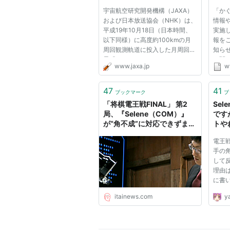
また、この時発生したとみられる閃
「地球の出」撮影の成功につ
宇宙航空研究開発機構（JAXA）
「か
いて
されている。
および日本放送協会（NHK）は、
情報
平成19年10月18日（日本時間、
実施
以下同様）に高度約100kmの月
報をご
周回観測軌道に投入した月周回衛
知ら
VRAD衛星「おうな」の運用はこ
星「かぐや（SELENE）」からハ
に関
www.jaxa.jp
w
数年は月周回軌道を回り続けるもの
イビジョンカメラ（HDTV）によ
けま
る「地球の出」（注）の動画撮影
得し
に世界で初めて成功しました。
地図
47
41
ブックマーク
ブ
月面越しに地球が昇っていく「地
ができ
「将棋電王戦FINAL」 第2
Se
衛星仕様
球の出」は...
局、『Selene（COM）』
です
が“角不成”に対応できずまさ
トや
重量
約３トン(打ち上げ時)
かの反則負け : 痛いニュース
電王戦
(ﾉ∀`)
手の
大きさ
2.1mx2.1mx4.8m
して
理由
姿勢制
三軸安定
に書い
御
ルで
itainews.com
y
普通、
軌道
極軌道/高度約100km
から
れて
寿命
約１年(定常運用期間)
的には