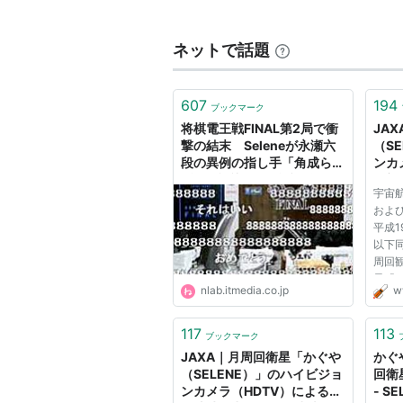
14種類もの観測機器を搭載し、こ
されるであろう事が期待されている
ネットで話題
特徴的な装備としては、子衛星2機
また、宇宙用ハイビジョンカメラも
607
194
ブックマーク
将棋電王戦FINAL第2局で衝
JA
撃の結末 Seleneが永瀬六
（S
2007年12月から2008年10月ま
段の異例の指し手「角成ら
ンカ
ず」を認識できず反則負けに
界初
った。
宇宙航
| ねとらぼ
て
これにより2009年3月に軌道高度
およ
平成1
に高度を下げることが決定した。
以下同
2009年2月12日19時46分17
周回
星「か
の裏側に落下。
nlab.itmedia.co.jp
w
世界
2009年4月には近月点約11km
撮影
「かぐ
撮影された。
117
113
ブックマーク
れた
JAXA｜月周回衛星「かぐや
かぐ
高度維持に必要な推進剤を使い果たし
ジョン
（SELENE）」のハイビジョ
回衛星
「かぐや」は計画的に月面へと落下
ンカメラ（HDTV）による
- S