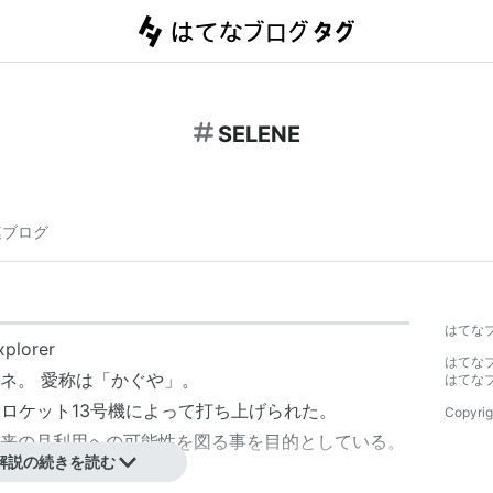
SELENE
連ブログ
はてな
xplorer
はてな
ネ
。 愛称は「
かぐや
」。
はてな
-IIAロケット13号機によって打ち上げられた。
Copyrig
来の月利用への可能性を図る事を目的としている。
解説の続きを読む