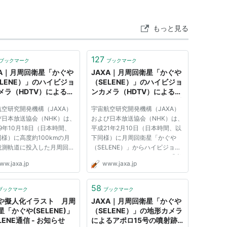
れまでにない高精度な観測で月に関するデータが一新
。
もっと見る
を用いた全球重力場観測やデータ中継などがある。
搭載しており月面撮影が多数行われている。
127
ブックマーク
ブックマーク
XA｜月周回衛星「かぐや
JAXA｜月周回衛星「かぐや
ELENE）」のハイビジョ
（SELENE）」のハイビジョ
でを定常運用期間とし、2008年11月から後期運用に入
メラ（HDTV）による世
ンカメラ（HDTV）による半
の月面撮影の成功につい
影月食時の地球の撮影の成功
空研究開発機構（JAXA）
宇宙航空研究開発機構（JAXA）
について
を50kmに下げてより詳細な観測を行ない、その後更
び日本放送協会（NHK）は、
および日本放送協会（NHK）は、
9年10月18日（日本時間、
平成21年2月10日（日本時間、以
様）に高度約100kmの月
下同様）に月周回衛星「かぐや
秒、徐々に高度が低下していたリレー衛星「おきな」が月
観測軌道に投入した月周回衛
（SELENE）」からハイビジョン
ぐや（SELENE）」から、
カメラ（HDTV）によって、「半
ww.jaxa.jp
www.jaxa.jp
初のハイビジョンによる月面
影月食」※時に、「かぐや」から
という低軌道での観測も行なわれ、ハイビジョン映像も
に成功しました。 撮影は
見て地球が太陽の大部分を覆い隠
や（SELENE）」に搭載さ
し、地球がダイヤモンドリングの
58
ブックマーク
ブックマーク
NHK開発の宇宙仕様のハイビ
ように見える瞬間を動画撮影する
や擬人化イラスト 月周
JAXA｜月周回衛星「かぐや
た後、日本時間2009年6月11日午前3時25分、
カメラ...
ことに成...
「かぐや(SELENE)」
（SELENE）」の地形カメラ
した。
ELENE通信 - お知らせ
によるアポロ15号の噴射跡