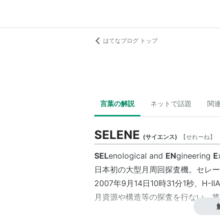
はてなブログ トップ
言葉の解説
ネットで話題
関
SELENE
(
サイエンス
)
【
せれーね
】
SEL
enological and
EN
gineering
E
日本初の大型月周回探査機。
セレー
2007年9月14日10時31分1秒、H
月資源や構造等の探査を行ない、将