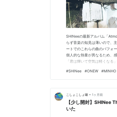
SHINeeの最新アルバム「A
らず音楽の知見は薄いので、
ートでのこれらの曲のパフォ
個人的な熱量が異なるため、
「君は輝いて空気は軽くなる
と歌うミノに終わる、SHIN
#
SHINee
#
ONEW
#
MINHO
です。メンバーそれぞれがソロ
トのお約束付きでカムバックし
•
こしょこしょ噺
1ヶ月前
【少し開封】SHINee Th
いた