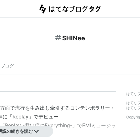
SHINee
連ブログ
はてな
はてな
方面で流行を生み出し牽引するコンテンポラリー・
はてな
に「Replay」でデビュー。
Copyrig
eplay -君は僕のEverything-」でEMIミュージッ
解説の続きを読む