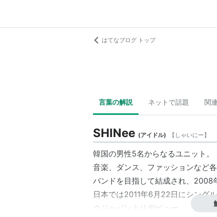
はてなブログ トップ
言葉の解説
ネットで話題
関
SHINee
(
アイドル
)
【
しゃいにー
】
韓国の男性5名からなるユニット。
音楽、ダンス、ファッションなど各
バンドを目指して結成され、2008年
日本では2011年6月22日にシングル「R
クジャパンよりデビュー。