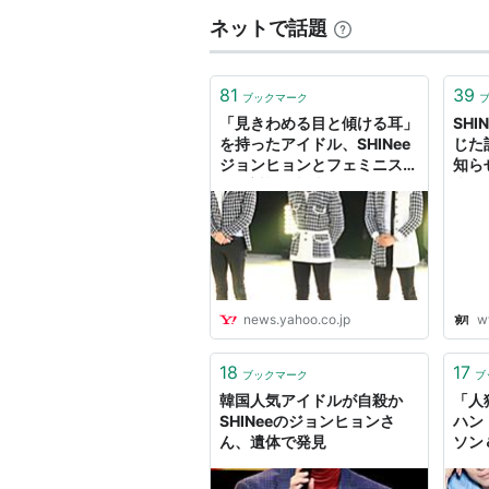
ネットで話題
81
39
ブックマーク
「見きわめる目と傾ける耳」
SH
を持ったアイドル、SHINee
じた
ジョンヒョンとフェミニスト
知ら
との対話（韓東賢） - エキス
内
パート - Yahoo!ニュース
news.yahoo.co.jp
w
18
17
ブックマーク
ブ
韓国人気アイドルが自殺か
「人
SHINeeのジョンヒョンさ
ハン
ん、遺体で発見
ソン＆
キャ
Ksty