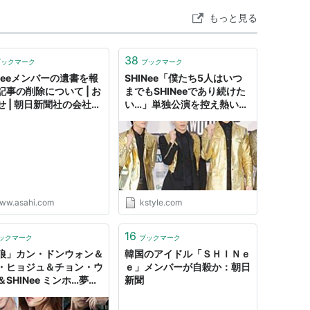
もっと見る
38
ブックマーク
ブックマーク
INeeメンバーの遺書を報
SHINee「僕たち5人はいつ
記事の削除について | お
までもSHINeeであり続けた
せ | 朝日新聞社の会社案
い…」単独公演を控え熱い抱
負(総合) - Kstyle
ww.asahi.com
kstyle.com
16
ックマーク
ブックマーク
狼」カン・ドンウォン＆
韓国のアイドル「ＳＨＩＮｅ
・ヒョジュ＆チョン・ウ
ｅ」メンバーが自殺か：朝日
SHINee ミンホ…夢の
新聞
スティングが確定 -
le