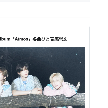
ini Album『Atmos』各曲ひと言感想文