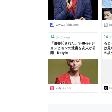
www.afpbb.com
k
14
14
ブックマーク
ブ
「遺書託された」SHINee ジ
ろじ 
ョンヒョンの遺書を友人が公
は見な
開 - Kstyle
の故
の様
プさ
る日
多く
で、
で悪
発信
kstyle.com
tw
http