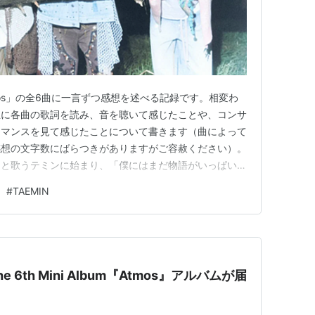
tmos」の全6曲に一言ずつ感想を述べる記録です。相変わ
主に各曲の歌詞を読み、音を聴いて感じたことや、コンサ
ーマンスを見て感じたことについて書きます（曲によって
感想の文字数にばらつきがありますがご容赦ください）。
」と歌うテミンに始まり、「僕にはまだ物語がいっぱい」
eeの良いところがぎゅっと凝縮された、大好きなアルバム
#
TAEMIN
として忙しく活動する合間をぬって、3年分のコンサー
てくれたことへ…
e 6th Mini Album『Atmos』アルバムが届