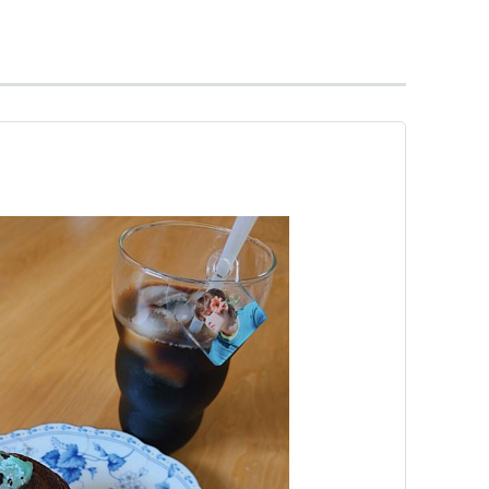
」という意味が込められている。SMエンターテイ
た英レコード会社「EMIグループ」と全世界契約を締
同僚である東方神起、少女時代らとライブイベント
計1万2000人を魅了。またロンドンの「アビーロードス
楽曲をレコーディングした場所)でスペシャルライブ
ype B)(初回生産限定盤)(DVD付)
INee
EMI Records Japan
/29
ク
: 5回
グ (2件) を見る