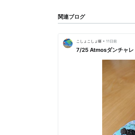
ユニット名は「常に脚光を浴びる人
ンメント所属。
関連ブログ
2010年には、ビートルズを輩出し
結。2011年にはパリで事務所の
「SMTOWN LIVE」に出演し、
•
こしょこしょ噺
11日前
タジオ」(ビートルズがほとんどの
7/25 Atmosダンチャレ
を開催して約1000人を動員した。
JULIETTE(T
アーティスト:
SH
出版社/メーカー:
発売日:
2011/08
メディア:
CD
購入
: 1人
クリッ
この商品を含むブロ
メンバー