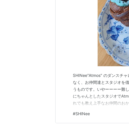
ジョンヒョン
テミン
ミンホ
オンユ
キー
Webサイト
SHINee"Atmos" のダ
なく、お仲間達とスタジオを借
うものです。いやーーーー難
にちゃんとしたスタジオでAt
れでも教え上手なお仲間のお
く、その少し前から通して踊
#
SHINee
動画を旦那氏に見せたところ、
スに見えない。なんでだろう」