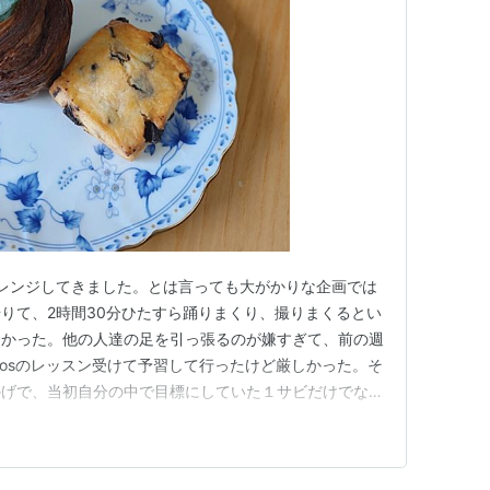
ンスチャレンジしてきました。とは言っても大がかりな企画では
りて、2時間30分ひたすら踊りまくり、撮りまくるとい
しかった。他の人達の足を引っ張るのが嫌すぎて、前の週
mosのレッスン受けて予習して行ったけど厳しかった。そ
かげで、当初自分の中で目標にしていた１サビだけでな
れるようになったのでありがたかったです。（ダンチャレ
「〇〇（私）は音取りも動きも正確だけどKPOPのダン
という率…