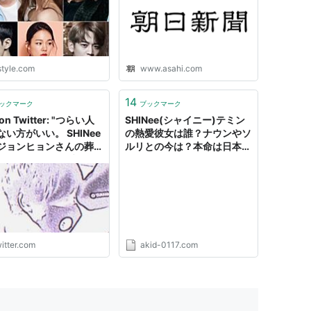
style.com
www.asahi.com
14
ックマーク
ブックマーク
on Twitter: "つらい人
SHINee(シャイニー)テミン
い方がいい。 SHINee
の熱愛彼女は誰？ナウンやソ
ジョンヒョンさんの葬儀
ルリとの今は？本命は日本人
子がユーチューブにアッ
の一般人？
れているが、そこに連な
本語のコメントが酷い。
の人が悲しんでいる中
死を悼むどころか差別的
意に満ちた言葉を世界に
する…
itter.com
akid-0117.com
s://t.co/MoJ9qpaiIq"