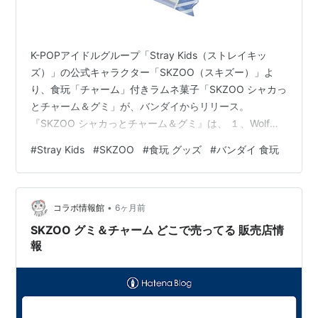
K-POPアイドルグループ「Stray Kids（ストレイキッ
ズ）」の公式キャラクター「SKZOO（スキズー）」よ
り、食玩「チャーム」付きラムネ菓子「SKZOO シャカっ
とチャーム＆グミ」が、バンダイからリリース。
『SKZOO シャカっとチャーム＆グミ』は、 １、Wolf
Chan ２、Leebit ３、DWAEKKI ４、Jiniret ５、HAN
#
Stray Kids
#
SKZOO
#
食玩 グッズ
#
バンダイ 食玩
QUOKKA ６、BbokAri ７、PuppyM ８、Foxl.Ny の全8
種よりメーカー規定の比率に従い封入。 【食玩】
『SKZOO シャカっとチャーム＆グミ』12個入りBOX
•
は、バンダイより2026年09月発売の予定です♪
コラボ情報館
6ヶ月前
【Amazon…
SKZOO グミ＆チャーム どこで売ってる 販売店情
報