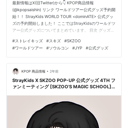
最新情報はX(旧Twitter)から👇 KPOP商品情報
(@kpopsaishin) リンク ワールドツアー公式グッズ予約開
始！！ StrayKids WORLD TOUR <dominATE> 公式グッ
ズの予約開始しました！ ここではStrayKidsのワールドツ
アー公式グッズについてまとめています。 目次 グッズ内
容 購入特典 販売サイト TikTokの軽量版｢TikTok Lite｣を
#
ストレイキッズ
#
スキズ
#
SKZOO
紹介！ ｢TikTok Lite｣はTikTokより容量が小さく、データ
#
ワールドツアー
#
ソウルコン
#
JYP
#
公式グッズ
通信量も少ないため、スマホの容量が少ない方やデータ
通信料を節約したい方にオススメのアプリです。 アプリ
比較 TikTok Lite T…
•
KPOP 商品情報
2年前
StrayKids X SKZOO POP-UP 公式グッズ 4TH フ
ァンミーティング [SKZOO'S MAGIC SCHOOL]
スキズ ファンミ ポップアップ