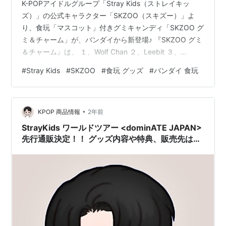
K-POPアイドルグループ「Stray Kids（ストレイキッ
ズ）」の公式キャラクター「SKZOO（スキズー）」よ
り、食玩「マスコット」付きグミキャンディ「SKZOO グ
ミ＆チャーム」が、バンダイから新登場♪ 『SKZOO グミ
＆チャーム』は、 １、Wolf Chan ２、Leebit ３、
DWAEKKI ４、Jiniret ５、HAN QUOKKA ６、BbokAri
#
Stray Kids
#
SKZOO
#
食玩 グッズ
#
バンダイ 食玩
７、PuppyM ８、Foxl.Ny の全8種よりメーカー規定の比
率に従い封入。 グミの形状も、全部で8種類♪ 「マスコッ
ト」のサイズは、 縦：約3cm x 横：約2.3cm。 【食玩】
•
『SKZOO グミ＆チャーム』12個入り…
KPOP 商品情報
2年前
StrayKids ワールドツアー <dominATE JAPAN>
先行通販決定！！ グッズ内容や特典、販売先は？
スキズ ライブ