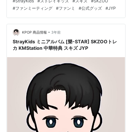
#
StrayKids
#
ストレイキッズ
#
スキズ
#
SKZOO
ライトVer.2はこちら 販売サイト URL Qoo10
#
ファンミーティング
#
ファンミ
#
公式グッズ
#
JYP
https://m.qoo10.jp/su/1408403783/Q133658969 楽天
市場 http://msm.to/ChzCnJ9 Am…
•
KPOP 商品情報
3年前
StrayKids ミニアルバム [樂-STAR] SKZOOトレ
カ KMStation 中華特典 スキズ JYP