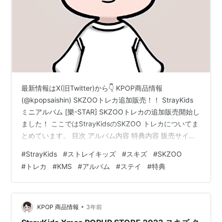
最新情報はX(旧Twitter)から👇 KPOP商品情報
(@kpopsaishin) SKZOOトレカ追加販売！！ StrayKids
ミニアルバム [樂-STAR] SKZOOトレカの追加販売開始し
ました！ ここではStrayKidsのSKZOO トレカについてま
とめています。 目次 アルバム内容 特典内容 販売サイト
アルバム内容 ■ POSTCARD VER.・OUTBOX：メンバー
#
StrayKids
#
ストレイキッズ
#
スキズ
#
SKZOO
別全8種・CD-R：メンバー別全8種・ポストカードセッ
#
トレカ
#
KMS
#
アルバム
#
ステイ
#
特典
ト：全8種1セット・歌詞カード：1枚・ミニ折りたたみポ
スター：1枚・フォトカード：全8種ランダム1枚 特典内
容 ■KMStation(KMS)特典・フォト…
•
KPOP 商品情報
3年前