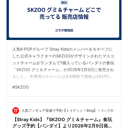
人気K-POPグループ Stray Kidsのメンバーをモチーフに
した公式キャラクターのSKZOOがデザインされたマスコ
ットチャームがランダムで1個入っているバンダイの食玩
「SKZOO グミ＆チャーム」が2026年2月9日に発売され
ました。 半透明のチャームは全8種類で価格は385円(税
込み)です。 グミとチャームがセットになったこの商品は
#
SKZOO
ファンなら見逃せないコレクションアイテムとなってい
ます。 チャームのラインナップ 1．Wolf Chan2．
Leebit3．DWAEKKI4．Jiniret5．HAN QUOKKA6．
•
BbokAri7．PuppyM8．Foxl.Ny グミもSKZOOの形に
人気フィギュア安値で予約【トイゲット！Blog】
6ヶ月前
な…
【Stray Kids】『SKZOO グミ＆チャーム』食玩
グッズ予約【バンダイ】より2026年2月9日発売