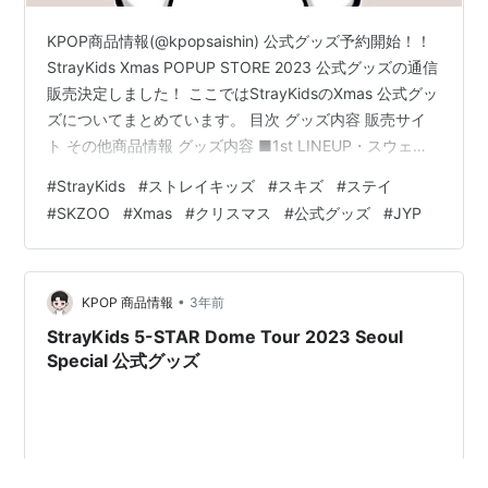
KPOP商品情報(@kpopsaishin) 公式グッズ予約開始！！
StrayKids Xmas POPUP STORE 2023 公式グッズの通信
販売決定しました！ ここではStrayKidsのXmas 公式グッ
ズについてまとめています。 目次 グッズ内容 販売サイ
ト その他商品情報 グッズ内容 ■1st LINEUP・スウェッ
トシャツ・ロングTシャツ・ランダムトレーディングカー
#
StrayKids
#
ストレイキッズ
#
スキズ
#
ステイ
ド(全50種)・フォトカードセット(9枚1セット)・ランダ
#
SKZOO
#
Xmas
#
クリスマス
#
公式グッズ
#
JYP
ム缶バッジ(全16種)・うちわ(メンバー別)・アクリルスタ
ンド(メンバー別)・POPUPポストカード(メンバー別)・
ステッカーセット(19枚1セット)・ボア…
•
KPOP 商品情報
3年前
StrayKids 5-STAR Dome Tour 2023 Seoul
Special 公式グッズ