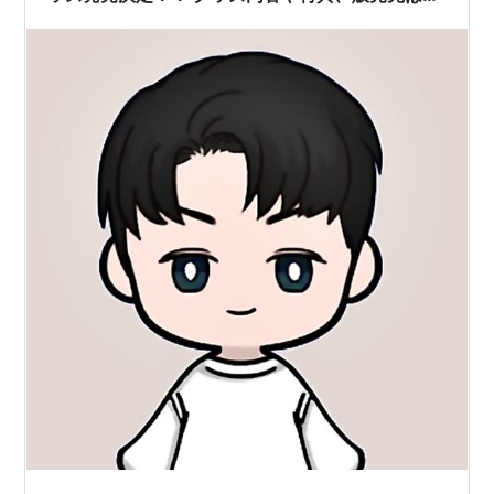
スキズ SKZOO POP-UP CAFE