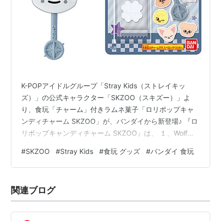
K-POPアイドルグループ「Stray Kids（ストレイキッ
ズ）」の公式キャラクター「SKZOO（スキズー）」よ
り、食玩「チャーム」付きラムネ菓子「ロリポップキャ
ンディチャーム SKZOO」が、バンダイから新登場♪ 『ロ
リポップキャンディチャーム SKZOO』は、 １、Wolf
Chan ２、Leebit ３、DWAEKKI ４、Jiniret ５、HAN
#
SKZOO
#
Stray Kids
#
食玩 グッズ
#
バンダイ 食玩
QUOKKA ６、BbokAri ７、PuppyM ８、Foxl.Ny の全8
種よりメーカー規定の比率に従い封入。 「チャーム」の
サイズは、 縦：約8cm x 横：約4cm。 【食玩】『ロリ
関連ブログ
ポップキャンディチャーム SKZOO』10個入り…