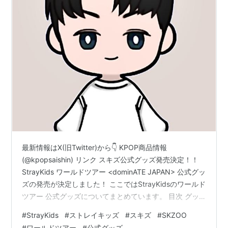
最新情報はX(旧Twitter)から👇 KPOP商品情報
(@kpopsaishin) リンク スキズ公式グッズ発売決定！！
StrayKids ワールドツアー <dominATE JAPAN> 公式グッ
ズの発売が決定しました！ ここではStrayKidsのワールド
ツアー 公式グッズについてまとめています。 目次 グッ
ズ内容 購入特典 販売サイト TikTokの軽量版｢TikTok
#
StrayKids
#
ストレイキッズ
#
スキズ
#
SKZOO
Lite｣を紹介！ ｢TikTok Lite｣はTikTokより容量が小さく、
#
ワールドツアー
#
公式グッズ