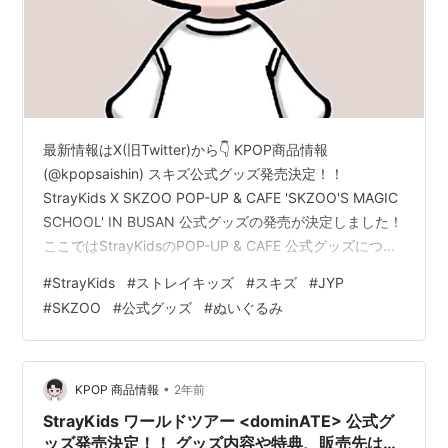
最新情報はX(旧Twitter)から👇 KPOP商品情報
(@kpopsaishin) スキズ公式グッズ発売決定！！
StrayKids X SKZOO POP-UP & CAFE 'SKZOO'S MAGIC
SCHOOL' IN BUSAN 公式グッズの発売が決定しました！
ここではStrayKidsのPOP-UP & CAFE 公式グッズについ
てまとめています。 目次 グッズ内容 購入特典 販売サイ
#
StrayKids
#
ストレイキッズ
#
スキズ
#
JYP
ト TikTokの軽量版｢TikTok Lite｣を紹介！ ｢TikTok Lite｣は
#
SKZOO
#
公式グッズ
#
ぬいぐるみ
TikTokより容量が小さく、データ通信量も少ないため、
スマホの容量が少ない方やデータ通信料を節約したい
方…
•
KPOP 商品情報
2年前
StrayKids ワールドツアー <dominATE> 公式グ
ッズ発売決定！！ グッズ内容や特典、販売先は？