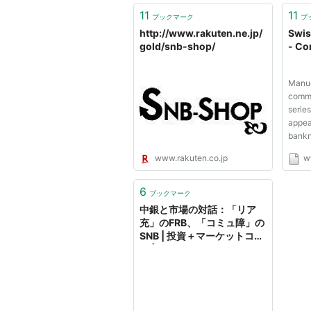
11
11
ブックマーク
ブ
http://www.rakuten.ne.jp/
Swis
gold/snb-shop/
- Co
Manue
commi
serie
appea
bankno
draft
www.rakuten.co.jp
w
shown
secur
of th
6
ブックマーク
public
中銀と市場の対話：「リア
the iss
充」のFRB、「コミュ障」の
SNB | 投資＋マーケットコラ
ム | 投資＋