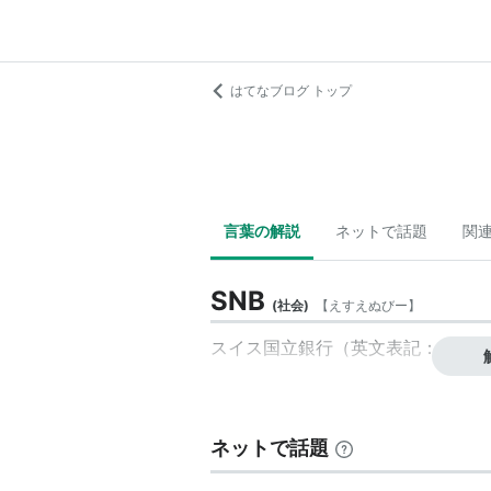
はてなブログ トップ
言葉の解説
ネットで話題
関
SNB
(
社会
)
【
えすえぬびー
】
スイス国立銀行
（英文表記：Swiss N
ネットで話題