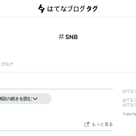
SNB
連ブログ
はてな
ational Bank）の略。
解説の続きを読む
はてな
はてな
Copyrig
もっと見る