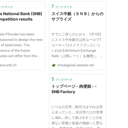
7
ックマーク
ブックマーク
s National Bank (SNB)
スイス中銀（ＳＮＢ）からの
mpetition results
サプライズ
la Pfrunder has been
すでにご存じのとおり、1月15日
ssioned to design the new
にスイス中央銀行は対ユーロで1
s of banknotes. The
ユーロ＝1.2スイスフランという
rance of the future
いわゆるMinimum Exchange
tes will differ from the
Rate（上限レート）を撤廃し、そ
s by Manuela Pfrunder
れまで行ってきた無制限介入を停
ww.snb.ch
ensaigaisai.seesaa.net
 here. Along with the
止することを発表しました。同時
ity details, the appearance
に政策金利（Sight Deposit
e new banknotes will not be
Rate= 中央銀行当座預金みたいな
5
ブックマーク
ised until shortly before
ものへの付利金利）のレンジを
トップページ - 肉便姫♂♀
...
+0.25～-0.7...
SNB Factory
いつもの日常…気付けばそれは消
え去っていた… 非日常だけの世界
に溺れ…決して抜け出すことの出
来ない苦痛と快楽の地獄へと堕ち