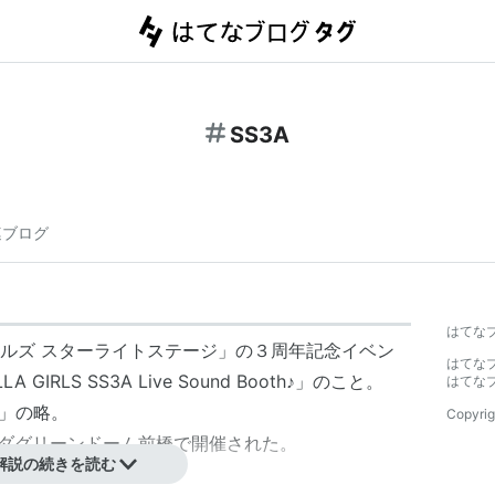
SS3A
連ブログ
はてな
ルズ スターライトステージ」の３周年記念イベン
はてな
LA GIRLS SS3A Live Sound Booth♪」のこと。
はてな
sary」の略。
Copyrig
ヤマダグリーンドーム前橋で開催された。
解説の続きを読む