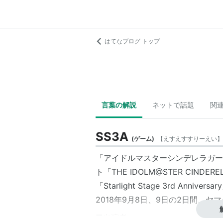
はてなブログ トップ
言葉の解説
ネットで話題
関
SS3A
(
ゲーム
)
【
えすえすすりーえい
】
「アイドルマスターシンデレラガー
ト「THE IDOLM@STER CINDEREL
「Starlight Stage 3rd Anniver
2018年9月8日、9日の2日間、
■出演者