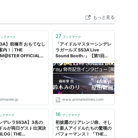
もっと見る
27
ブックマーク
ブックマーク
S3A】前橋市 おもてなし
「アイドルマスターシンデレ
案内！│THE
ラガールズ SS3A Live
LM@STER OFFICIAL
Sound Booth♪」【第1回・
B | バンダイナムコエン
藤原肇役：鈴木みのり＆三船
テインメント公式サイト
美優役：原田彩楓インタビュ
ー】 | アニメイトタイムズ
olmaster.jp
www.animatetimes.com
16
ックマーク
ブックマーク
ンデレラSS3A】3名の
初披露のリアレンジ曲、そし
ドルが両日ゲスト出演決
て新人アイドルたちの驚嘆の
LOG│THE
パフォーマンス！ 「THE