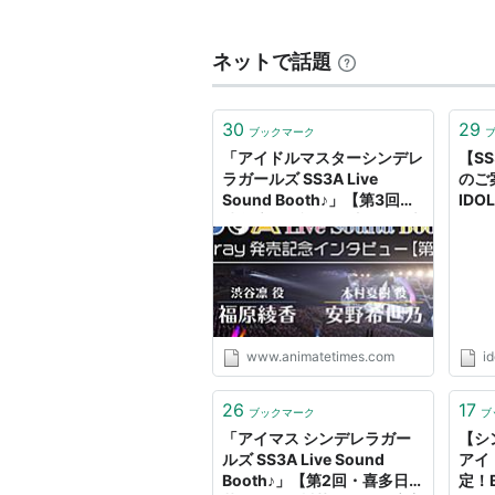
福原綾香（渋谷凛）
会沢紗弥（関裕美）
ネットで話題
藍原ことみ（一ノ瀬志希）
朝井彩加（早坂美玲）
30
29
ブックマーク
金子真由美（藤本里奈）
「アイドルマスターシンデレ
【S
小市眞琴（結城晴）
ラガールズ SS3A Live
のご
Sound Booth♪」【第3回・
IDO
鈴木絵理（堀裕子）
渋谷凛役：福原綾香さん＆木
WE
鈴木みのり（藤原肇）
村夏樹役：安野希世乃さん】
ター
| アニメイトタイムズ
郄野麻美（宮本フレデリカ）
高橋花林（森久保乃々）
武田羅梨沙多胡（喜多見柚）
立花理香（小早川紗枝）
www.animatetimes.com
id
田辺留依（荒木比奈）
26
17
ブックマーク
ブ
津田美波(小日向美穂）
「アイマス シンデレラガー
【シ
のぐちゆり（及川雫）
ルズ SS3A Live Sound
アイ
Booth♪」【第2回・喜多日
定！B
花井美春（村上巴）