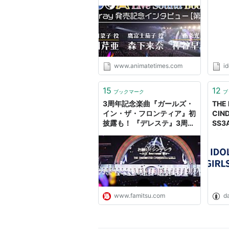
菜子役：深川芹亜さん＆鷹富
IDO
原優子（向井拓海）
士茄子役：森下来奈さん＆南
WE
原田彩楓（三船美優）
条光役：神谷早矢佳さん】 |
ター
アニメイトタイムズ
藤本彩花（棟方愛海）
松田颯水（星輝子）
安野希世乃（木村夏樹）
www.animatetimes.com
id
山本希望（城ヶ崎莉嘉）
15
12
ブックマーク
ブ
佳村はるか（城ヶ崎美嘉）
3周年記念楽曲『ガールズ・
THE
ルゥ ティン（塩見周子）
イン・ザ・フロンティア』初
CIND
和氣あず未（片桐早苗）
披露も！ 『デレステ』3周年
SS3A
記念イベント“SS3A”Day1リ
感想 
■ゲスト出演
ポート - ファミ通.com
深川芹亜（喜多日菜子）
森下来奈（鷹富士茄子）
神谷早矢佳（南条光）
www.famitsu.com
da