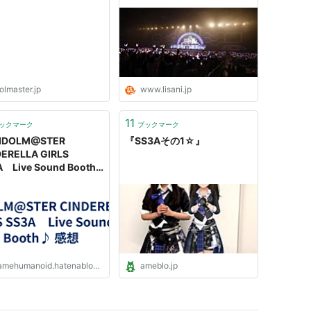
LM@STER OFFICIAL
IDOLM@STER
B | バンダイナムコエン
CINDERELLA GIRLS SS3A
テインメント公式サイト
Live Sound Booth♪」初日
（の主に新人組を）レポート
olmaster.jp
www.lisani.jp
11
ックマーク
ブックマーク
 IDOLM@STER
『SS3Aその1☆』
ERELLA GIRLS
 Live Sound Booth♪
- Damehumanoid 曰く
mehumanoid.hatenablog.com
ameblo.jp