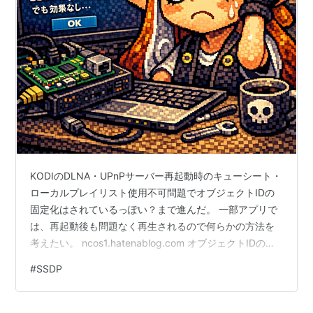
KODIのDLNA・UPnPサーバー再起動時のキューシート・
ローカルプレイリスト使用不可問題でオブジェクトIDの
固定化はされているっぽい？まで進んだ。 一部アプリで
は、再起動後も問題なく再生されるので何らかの方法を
考えたい。 ncos1.hatenablog.com オブジェクトIDの固
定化は出来ているが、KODIの終了でSSDPの”byebye”が
#
SSDP
送信されて別のサーバーとして再認識されている？（ク
ラッシュした場合も送られるのかは不明、以前クラッシ
ュやシステムの予期しない再起動でも再起動時のキュー