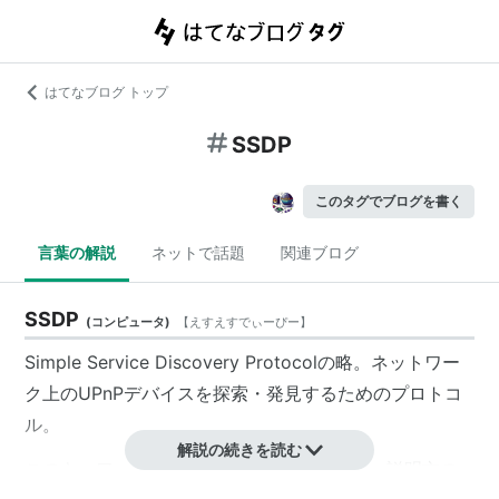
はてなブログ トップ
SSDP
このタグでブログを書く
言葉の解説
ネットで話題
関連ブログ
SSDP
(
コンピュータ
)
【
えすえすでぃーぴー
】
Simple Service Discovery Protocolの略。ネットワー
ク上のUPnPデバイスを探索・発見するためのプロトコ
ル。
解説の続きを読む
このキーワードは
編集待ちキーワード
です。 説明文の