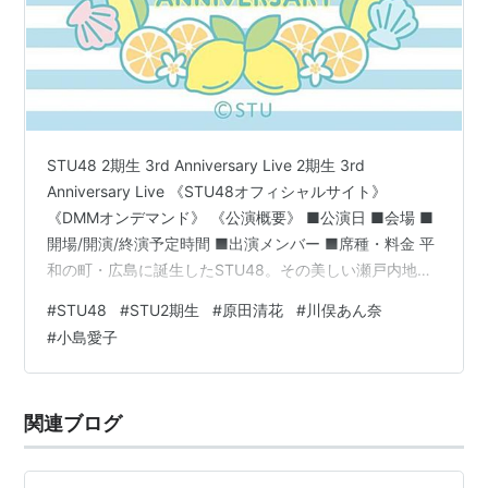
STU48 2期生 3rd Anniversary Live 2期生 3rd
Anniversary Live 《STU48オフィシャルサイト》
《DMMオンデマンド》 《公演概要》 ■公演日 ■会場 ■
開場/開演/終演予定時間 ■出演メンバー ■席種・料金 平
和の町・広島に誕生したSTU48。その美しい瀬戸内地方
を中心に活動するSTU48の2期生による加入3周年記念の
#
STU48
#
STU2期生
#
原田清花
#
川俣あん奈
ライブが10月23日、広島市中区のJMSアステールプラ
#
小島愛子
ザ・大ホールで開催されます。 STU48の2期生は2019年
12月3日に開催された最終審査で加入。ファン投票による
オーディション「第2期生オーディション最終審査～少女
関連ブログ
の夢の扉…