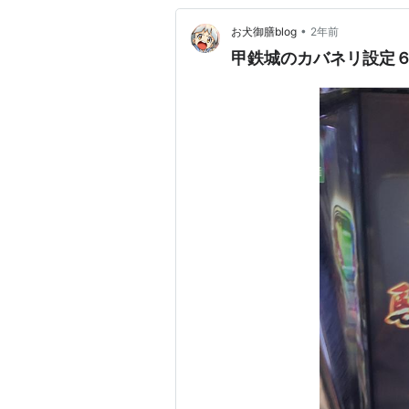
•
お犬御膳blog
2年前
甲鉄城のカバネリ設定