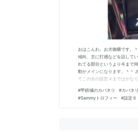
おはこんわ。お犬御膳です。＾
傾向、主に打感などを話してい
れてる部分というより今まで
動がメインになります。＾＾ 
てこの台の設定４まではかな
注目すべきポイントは正直２つで
#
甲鉄城のカバネリ
#
カバネ
て「何万回転回したもの」と
#
Sammyトロフィー
#
設定６
になったのかをまとめて公表し