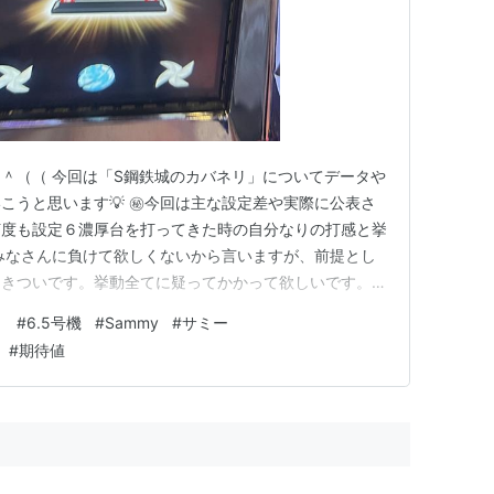
＾（（ 今回は「S鋼鉄城のカバネリ」についてデータや
こうと思います💡 ㊙️今回は主な設定差や実際に公表さ
何度も設定６濃厚台を打ってきた時の自分なりの打感と挙
みなさんに負けて欲しくないから言いますが、前提とし
りきついです。挙動全てに疑ってかかって欲しいです。
す。 ✅ G数解除 ✅ CZの突破率 他のサイトとは違っ
リ
#
6.5号機
#
Sammy
#
サミー
かではなく、終日ぶん回したデータを元にどのような感じ
#
期待値
ます。 目次 …